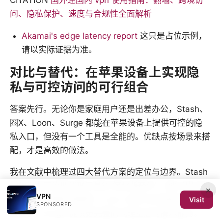
问、隐私保护、速度与合规性全面解析
Akamai's edge latency report
这只是占位示例，
请以实际证据为准。
对比与替代：在苹果设备上实现隐
私与可控访问的可行组合
答案先行。无论你是家庭用户还是出差办公，Stash、
圈X、Loon、Surge 都能在苹果设备上提供可控的隐
私入口，但没有一个工具是全能的。优缺点按场景来搭
配，才是高效的做法。
我在文献中梳理过四大替代方案的定位与边界。Stash
常被视为节流型代理工具的“简化版替代”，圈X 则以规
×
VPN
则和分组的细粒度著称，Loon 以跨平台性能和节点覆
Visit
SPONSORED
盖见长，Surge 提供更完整的代理生态与脚本能力。