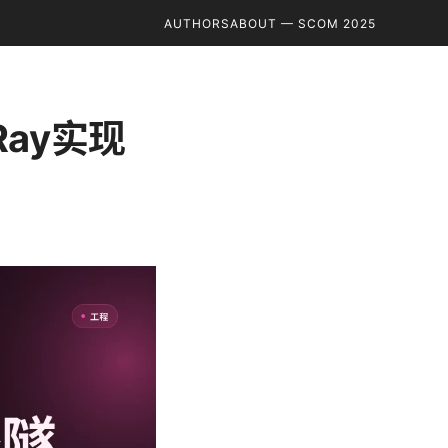
AUTHORS
ABOUT — SCOM 2025
Ray实现