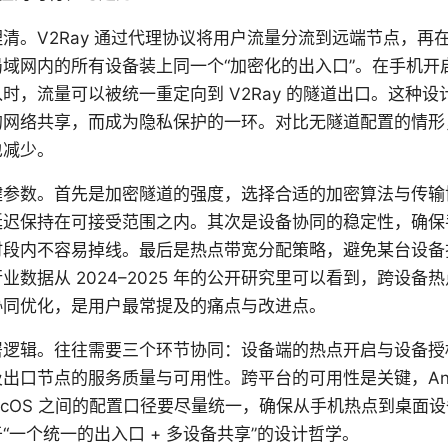
清。V2Ray 通过代理协议将用户流量分流到远端节点，再
域网内的所有设备装上同一个“加密化的出入口”。在手机开
时，流量可以被统一重定向到 V2Ray 的隧道出口。这种
的网络共享，而成为隐私保护的一环。对比无隧道配置的情形
也减少。
键参数。首先是加密隧道的强度，选择合适的加密算法与传输
延迟保持在可接受范围之内。其次是设备协同的稳定性，确保
时段内不容易掉线。最后是热点带宽分配策略，避免某台设备
业数据从 2024–2025 年的公开研究里可以看到，跨设备
协同优化，是用户最常提及的痛点与改进点。
逻辑。往往需要三个环节协同：设备端的热点开启与设备授权、
出口节点的服务质量与可用性。跨平台的可用性是关键，Andro
、macOS 之间的配置口径要尽量统一，确保从手机热点到桌面
“一个统一的出入口 + 多设备共享”的设计哲学。