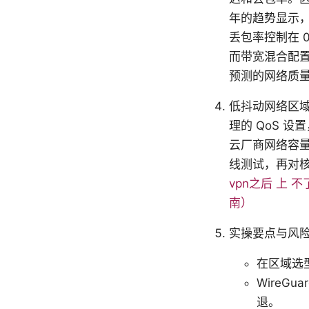
年的趋势显示，
丢包率控制在 
而带宽混合配
预测的网络质
低抖动网络区域
理的 QoS 设
云厂商网络容
线测试，再对核
vpn之后 上
南）
实操要点与风
在区域选
WireG
退。