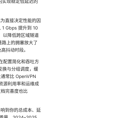
内实现稳定低延迟的
成为直接决定性能的因
Gbps 提升到 10
域，以降低跨区域隧道
链路上的拥塞放大了
避免高抖动时段。
VPN，在配置简化和吞吐方
轮换与分组调度，缓
常比 OpenVPN
的资源利用率和运维成
文档完善度也比
影响到你的总成本、延
2024–2025