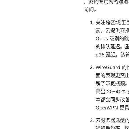
厂商的专用网络通道
访问。
关注跨区域连
素。云提供商推出
Gbps 级别
的排队延迟。重
p95 延迟。
WireGuard
面的表现更突出
解了带宽瓶颈。多
高出 20–4
本都会同步改善
OpenVPN 
云服务器选型
迟和丢包率。区