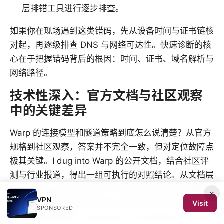
层排错工具进行逐步排查。
如果你在现场遇到这类错码，先从设备时间与证书链核
对起，再逐级排查 DNS 与网络可达性。快速诊断的核
心在于把握错码背后的根因：时间、证书、域名解析与
网络路径。
技术性深入：官方文档与社区观察
中的关键差异
Warp 的连接模型和隧道策略到底怎么说清楚？从官方
规格到社区观察，答案并不完全一致，但对定位故障点
极其关键。I dug into Warp 的公开文档，结合社区评
测与行业报道，得出一组可执行的对照结论。从文档层
面看，Warp 采用的是基于“分段隧道”和多路径切换的
×
VPN
模型；实际实现强调客户端在边缘节点的快速重绑定与
Visit
SPONSORED
网络策略的局部化。Reviewers consistently note 新