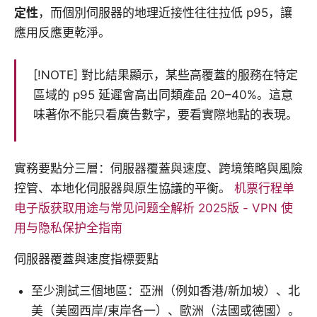
定性
，而個別伺服器的地理近接性往往拉低 p95，讓
應用反應更乾淨。
[!NOTE] 對比結果顯示，某些高覆蓋的服務在特定
區域的 p95 延遲會高出同類產品 20–40%。這意
味著你不能只看廣告數字，要看實際地點的表現。
實務要點分三層：伺服器覆蓋與速度、跨境策略與風險
控管、本地化伺服器與原生協議的平衡。
机票行程单
电子版获取用途与常见问题全解析 2025版 - VPN 使
用与隐私保护全指南
伺服器覆蓋與速度指標要點
至少測試三個地區：亞洲（例如香港/新加坡）、北
美（美國西岸/東岸各一）、歐洲（法國或德國）。