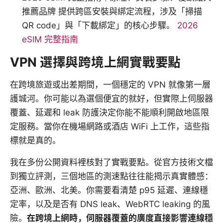
推薦品牌 提供跨區安裝與綁定流程，涉及「掃描
QR code」與「下載綁定」的核心步驟。
2026
eSIM 完整指南
VPN 選擇與跨境上網實戰要點
在跨境旅遊或出差期間，一個穩定的 VPN 就像第一層
護城河。你可能以為選個便宜的就好，但實際上伺服器
覆蓋、延遲和 leak 防護決定你能不能順利開啟地區限
定服務。當你在機場網路或酒店 WiFi 上工作，這些指
標就是真的。
我在多份公開資料裡核對了實戰要點。從官方技術文檔
到獨立評測，三個地區的測速點往往能揭示真實體感：
亞洲、歐洲、北美。你需要看清楚 p95 延遲、連線穩
定率，以及是否有 DNS leak、WebRTC leaking 的風
險。
在跨境上網時，伺服器覆蓋的廣度直接影響連線穩