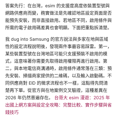
答案先行：在台灣，esim 的支援度高度依裝置型號與
網路供應商而變，務實做法是先確認地區設定頁面是否
能預先安裝，而非直接啟用。若地區不同，啟用條件與
所需的電子啟用碼差異也會明顯。下面把重點拆清楚。
我 dug into Samsung 的官方說法與多家在地與區域
性的設定流程說明後，發現兩件事最容易踩雷。第一，
某些裝置型號在台灣地區可能只支援預裝不啟用的模
式，這意味著你需要先取得啟用權限再進行啟用。第
二，與本地電信商溝通時，啟用條件通常落在三類：預
先安裝、掃描商家提供的二維碼，以及輸入啟動碼。不
同供應商對 EID 的徵求流程也不一樣，這點得先問清
楚再下單。從官方與在地案例交叉驗證，這種差異在
2026 年仍然普遍存在。
台哥大 esim 漫遊：2025 年
出國上網方案與設定全攻略：完整比較、實作步驟與省
錢技巧