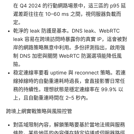
在 Q4 2024 的行動網路場景中，這三區的 p95 延
遲差距往往在 10–60 ms 之間，視伺服器負載而
定。
乾淨的 leak 防護是基本。DNS leak、WebRTC
leak 容易在跨境訪問時暴露你的真實 IP，這會被對
岸的網路策略無意中利用。多份評測指出，啟用強
制 DNS 加密與關閉 WebRTC 防漏選項能降低風
險。
稳定連線率要看 uptime 與 reconnect 策略。若連
線掉線時的自動重連耗時過長，會直接影響日常任
務的持續性。理想狀態是穩定連線率在 99.9% 以
上，且自動重連時間在 2–5 秒內。
跨境上網實戰策略與風險控管
對區域限制內容，解鎖策略要基於當地法規與服務
條款。某些地區的內容僅在特定協議或伺服器路徑