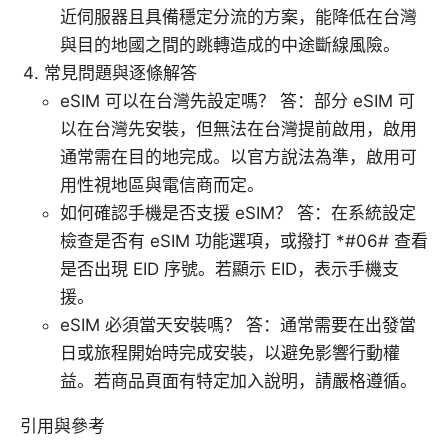
近伺服器且具備穩定分流的方案，能降低在台灣
與目的地國之間的跳轉造成的中途斷線風險。
常見問題與逐條解答
eSIM 可以在台灣先設定嗎？ 答：部分 eSIM 可
以在台灣先安裝，但無法在台灣提前啟用，啟用
通常需在目的地完成。以官方說法為準，啟用可
用性視地區與電信商而定。
如何確認手機是否支援 eSIM？ 答：在系統設定
檢查是否有 eSIM 功能選項，或撥打 *#06# 查看
是否出現 EID 序號。若顯示 EID，表示手機支
援。
eSIM 必須當天安裝嗎？ 答：通常需要在出發當
日或旅程開始時完成安裝，以避免影響行動權
益。若商品頁面有特定加入說明，請嚴格遵循。
引用與參考