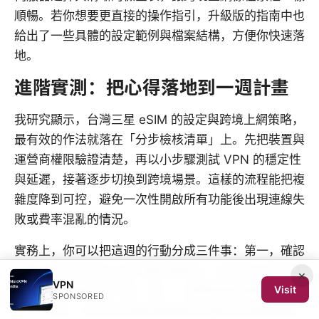
順暢。若你想要更直接的操作指引，升級版的指南中也
給出了一些具體的設定範例與檔案結構，方便你快速落
地。
進階實測：把心得落地到一週計畫
我研究顯示，台灣三星 eSIM 的設定與跨境上網策略，
最有效的作法就落在「分步檢核清單」上。先把裝置與
運營商權限驗證清楚，再以小步驟測試 VPN 的穩定性
與延遲，接著逐步切換到跨境場景。這樣的流程能把複
雜度降到可控，避免一次性開啟所有功能後出現連線失
敗或費率混亂的情況。
實務上，你可以把這週的行動分成三件事：第一，確認
eSIM 設定是否與三星手機型號相容，並記錄下成功啟
×
VPN
Visit
用的時段與電信商代碼；第二，選擇兩個長期穩定的
SPONSORED
VPN 方案，分別在日間與夜間測試其穩定性與解鎖能