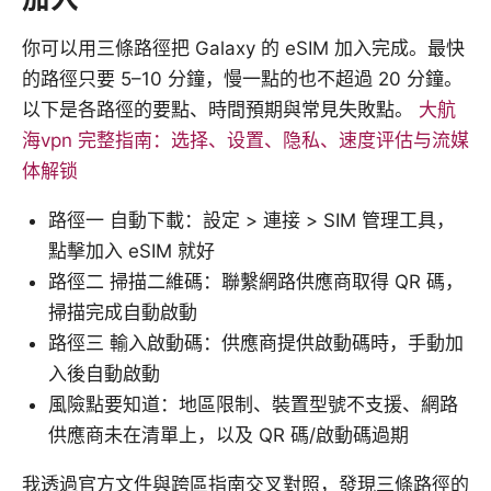
你可以用三條路徑把 Galaxy 的 eSIM 加入完成。最快
的路徑只要 5–10 分鐘，慢一點的也不超過 20 分鐘。
以下是各路徑的要點、時間預期與常見失敗點。
大航
海vpn 完整指南：选择、设置、隐私、速度评估与流媒
体解锁
路徑一 自動下載：設定 > 連接 > SIM 管理工具，
點擊加入 eSIM 就好
路徑二 掃描二維碼：聯繫網路供應商取得 QR 碼，
掃描完成自動啟動
路徑三 輸入啟動碼：供應商提供啟動碼時，手動加
入後自動啟動
風險點要知道：地區限制、裝置型號不支援、網路
供應商未在清單上，以及 QR 碼/啟動碼過期
我透過官方文件與跨區指南交叉對照，發現三條路徑的