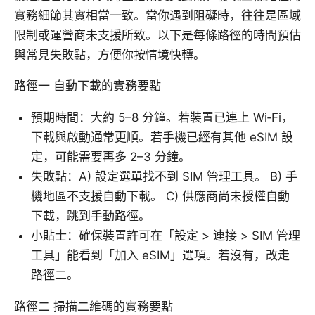
實務細節其實相當一致。當你遇到阻礙時，往往是區域
限制或運營商未支援所致。以下是每條路徑的時間預估
與常見失敗點，方便你按情境快轉。
路徑一 自動下載的實務要點
預期時間：大約 5–8 分鐘。若裝置已連上 Wi‑Fi，
下載與啟動通常更順。若手機已經有其他 eSIM 設
定，可能需要再多 2–3 分鐘。
失敗點：A) 設定選單找不到 SIM 管理工具。 B) 手
機地區不支援自動下載。 C) 供應商尚未授權自動
下載，跳到手動路徑。
小貼士：確保裝置許可在「設定 > 連接 > SIM 管理
工具」能看到「加入 eSIM」選項。若沒有，改走
路徑二。
路徑二 掃描二維碼的實務要點