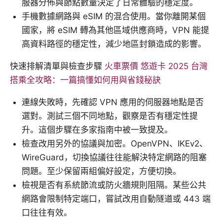
服器分佈與節點數量決定了日常體驗的穩定度。
手機數據網路與 eSIM 的混合使用。當你離開某個
國家，將 eSIM 轉為其他區域供應商時，VPN 能提
高資料路徑的穩定性，減少地區封鎖造成的影響。
快速排解清單與檢查步驟
火車票價 悠遊卡 2025 台灣
搭乘全攻略：一篇搞懂如何用與省錢秘訣
連線失敗時，先確認 VPN 應用的伺服器地點是否
選對。測試三個不同地點，觀察是否有穩定性提
升。這個步驟在多家指南中被一致提及。
檢查改用另外的協議與加密。OpenVPN、IKEv2、
WireGuard，切換協議往往能解決特定網路的阻塞
問題。至少保留兩組偏好設定，方便切換。
檢視是否有系統節流或防火牆規則阻隔。某些公共
網路會限制特定端口，嘗試改用自動隧道或 443 端
口往往有效。