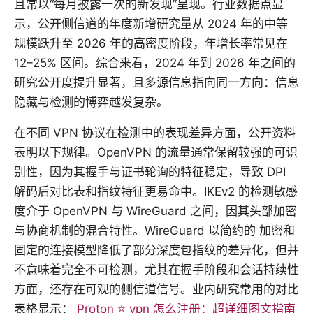
且常以“每月披露一次的新发现”呈现。行业数据点显
示，公开侧信道的年度新增研究量从 2024 年的中等
规模跃升至 2026 年的高密度阶段，年增长率常见在
12–25% 区间。综合来看，2024 年到 2026 年之间的
研究公开度提升显著，且多源信息指向同一方向：信息
隐藏与检测的博弈越发复杂。
在不同 VPN 协议在检测中的表现差异方面，公开资料
表明以下规律。OpenVPN 的流量通常保留较强的可识
别性，因为其握手与证书轮询的特征稳定，导致 DPI
解码后对比表和指纹特征更易命中。IKEv2 的检测敏感
度介于 OpenVPN 与 WireGuard 之间，因其头部加密
与协商机制的混合特性。WireGuard 以简约的 加密和
固定的连接模型降低了部分深度包指纹的差异化，但并
不意味着完全不可检测，尤其在握手阶段和会话持续性
方面，还存在可观的侧信道信号。业内研究常用的对比
表格显示：
Proton ⭐ vpn 怎么注册：超详细图文指南