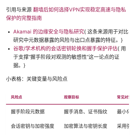
引用与来源
翻墙后如何选择VPN实现稳定高速与隐私
保护的完整指南
Akamai 的边缘安全与隐私研究
{ 这条来源用于对比
研究中元数据暴露的风险与出口点暴露的特征。}
谷歌/学术机构的会话密钥轮换和握手保护评估
{ 用
于支撑“握手阶段对观测的敏感性”这一论点的证
据。}
小表格：关键变量与风险点
风险点
观察目标
常见对策
握手阶段元数据
握手消息、证书指纹
最小化
会话密钥与加密强度
加密算法与密钥长度
采用强