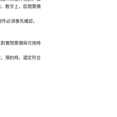
變。數字上，區間票價
證件必須事先確認，
比對實際票價與可用時
度。預約時，選定符合