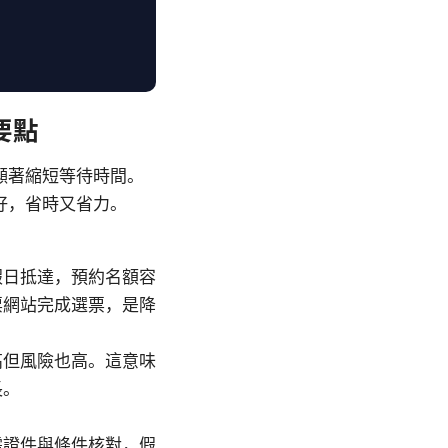
要點
顯著縮短等待時間。
好，省時又省力。
假日抵達，預約名額容
票網站完成選票，是降
高但風險也高。這意味
長。
需證件與條件核對，假