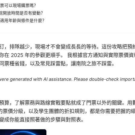
票可以現場購票嗎？
年南院開放時間是否有變動？
適用年齡與條件是什麼？
訂，排隊越少，現場才不會變成長長的等待。這份攻略把預
你在 2025 年的參觀更順手。 我根據官方通知與實際票價
同票種省錢，以及常見踩雷點，讓南院之旅不踩雷。
e were generated with AI assistance. Please double-check import
預算，了解票務與路線實戰要點就成了門票以外的關鍵。用數字
 年的票價分級，以及學生團體的折扣規則，都是你需要把握的
變成你能直接照著做的步驟與對照表。