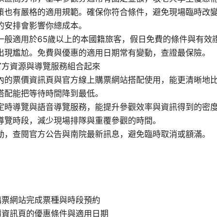
策也有嚴格的適用規範。確保你符合條件，避免現場臨時改
的安排會影響你總成本。
一般適用於65歲以上的本國籍旅客，假日免費的條件與有效
出現尷尬。免費與優惠的適用日期常有變動，查證最保險。
官方資源與導覽服務組合起來
內的票價資訊頁與官方線上購票網站搭配使用，能更清晰地
搭配能把等待時間降到最低。
定時導覽與語音導覽服務，能提升參觀效率與資訊得到的密
導覽時段，減少現場排隊與重覆參觀的時間。
動，查閱官方公告與南院最新訊息，避免臨時取消或額滿。
購票網站完成票種與時段預約
價資訊頁的優惠條件與適用日期