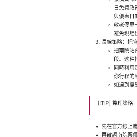
日免費政
與優惠日
敬老優惠
避免現場
長線策略：把
把南院站
段。这种
同時利用
你行程的
如遇到變
[!TIP] 整理策略
先在官方線上
再確認南院票