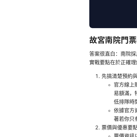
故宮南院門票
答案很直白：南院採
實戰要點在於正確理
先搞清楚預約
官方線上
易額滿，
低排隊時
依據官方
著若你只
票價與優惠要
票價資訊