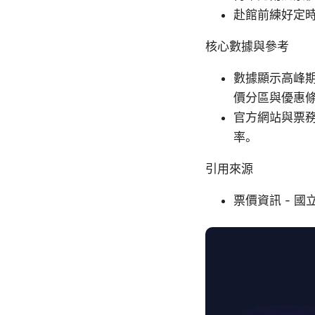
赴館前練好定
核心數據與參考
數據顯示高峰
價分區與優惠
官方網站與票
率。
引用來源
票價資訊 - 