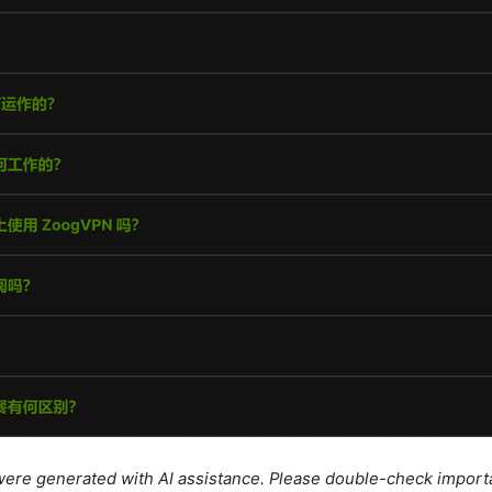
e were generated with AI assistance. Please double-check import