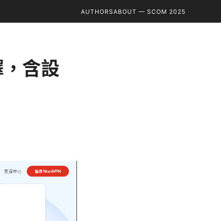
AUTHORS
ABOUT — SCOM 2025
擇，含設