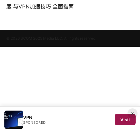
度 与VPN加速技巧 全面指南
© 2026 SCOM 2025 Media LLC. All rights reserved.
×
VPN
Visit
SPONSORED