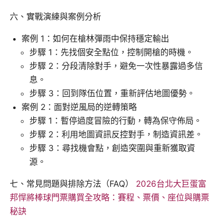
六、實戰演練與案例分析
案例 1：如何在槍林彈雨中保持穩定輸出
步驟 1：先找個安全點位，控制開槍的時機。
步驟 2：分段清除對手，避免一次性暴露過多信
息。
步驟 3：回到隊伍位置，重新評估地圖優勢。
案例 2：面對逆風局的逆轉策略
步驟 1：暫停過度冒險的行動，轉為保守佈局。
步驟 2：利用地圖資訊反控對手，制造資訊差。
步驟 3：尋找機會點，創造突圍與重新獲取資
源。
七、常見問題與排除方法（FAQ）
2026台北大巨蛋富
邦悍將棒球門票購買全攻略：賽程、票價、座位與購票
秘訣