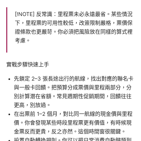
[!NOTE] 反常識：里程票未必永遠最省。某些情況
下，里程票的可用性較低，改簽限制嚴格，票價保
證條款也更嚴苛。你必須把風險放在同樣的算式裡
考慮。
實戰步驟快速上手
先鎖定 2–3 張長途出行的航線，找出對應的聯名卡
與一般卡回饋。把預算分成票價與里程兩部分，分
別計算潜在省額。常見週期性促銷期間，回饋往往
更高，別放過。
在出票前 1–2 個月，對比同一航線的現金價與里程
價。你會發現某些時段里程票更有價值，有時候現
金票反而更貴，反之亦然。這個時間窗很關鍵。
設置自動轉換規則。你可以把日常消費自動歸類到