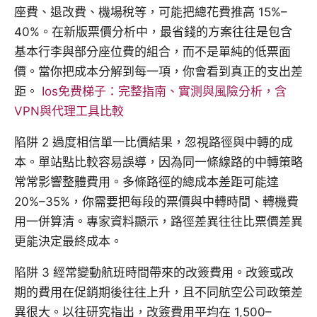
座費、退改費、機場稅等，可能把總花費推高 15%–
40%。在新版票價分析中，最省錢的方案往往是包含
基本行李與部分座位費的組合，而不是單純的低票面
價。當你把成本分解到每一項，你會看到真正的支出差
距。
Ios免费梯子：完整指南、實測與風險分析，含
VPN與代理工具比較
陷阱 2 過度相信單一比價結果，忽視路徑與中轉的成
本。單站點比較容易誤導，因為同一條線路的中轉策略
常常影響整體費用。多條路徑的總成本差距可能達
20%–35%，你需要把每段的票價與中轉時間、轉機費
用一併算清。專家資料顯示，路徑差異往往比票價差異
更能決定最終成本。
陷阱 3 經常變動航班時間帶來的改簽費用。改簽或改
期的費用在促銷期後往往上升，且不同航空公司政策差
異很大。以往研究指出，改簽費用平均在 1,500–