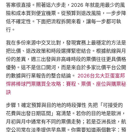
答案很直接。照著這六步走，2026 年就能用最少的風
險和成本買到便宜機票。從預算到退改風險，一步步降
低不確定性。下面把流程拆開來看，讓每一步都可執
行。
我在多份來源中交叉比對，發現實務上最穩定的方法是
把比價、退改政策和時段選擇緊密結合。根據航線與月
份的差異，週三出發與非高峰時段的票價往往更具價格
優勢。這不是信口開河，而是來自於多家比價平台公開
的數據與行業報告的整合結論。
2026台北大巨蛋富邦
悍將棒球門票購買全攻略：賽程、票價、座位與購票秘
訣
步驟 1 確定預算與目的地的時段彈性 先把「可接受的
花費與出發日期區間」寫清楚。若你的目的地是歐洲，
月初與月中通常有不同的票價走勢；若是亞洲長途，航
空公司常在淡季提供早鳥票。你需要知道兩個數字：預