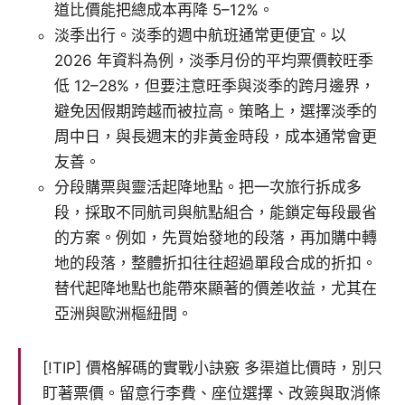
道比價能把總成本再降 5–12%。
淡季出行。淡季的週中航班通常更便宜。以
2026 年資料為例，淡季月份的平均票價較旺季
低 12–28%，但要注意旺季與淡季的跨月邊界，
避免因假期跨越而被拉高。策略上，選擇淡季的
周中日，與長週末的非黃金時段，成本通常會更
友善。
分段購票與靈活起降地點。把一次旅行拆成多
段，採取不同航司與航點組合，能鎖定每段最省
的方案。例如，先買始發地的段落，再加購中轉
地的段落，整體折扣往往超過單段合成的折扣。
替代起降地點也能帶來顯著的價差收益，尤其在
亞洲與歐洲樞紐間。
[!TIP] 價格解碼的實戰小訣竅 多渠道比價時，別只
盯著票價。留意行李費、座位選擇、改簽與取消條