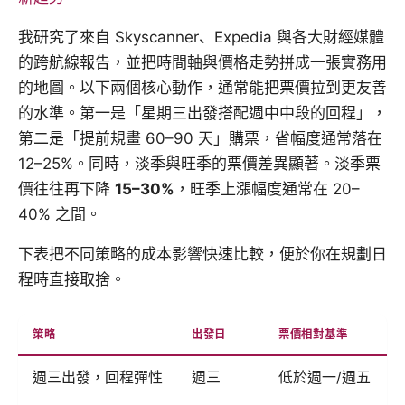
我研究了來自 Skyscanner、Expedia 與各大財經媒體
的跨航線報告，並把時間軸與價格走勢拼成一張實務用
的地圖。以下兩個核心動作，通常能把票價拉到更友善
的水準。第一是「星期三出發搭配週中中段的回程」，
第二是「提前規畫 60–90 天」購票，省幅度通常落在
12–25%。同時，淡季與旺季的票價差異顯著。淡季票
價往往再下降
15–30%
，旺季上漲幅度通常在 20–
40% 之間。
下表把不同策略的成本影響快速比較，便於你在規劃日
程時直接取捨。
策略
出發日
票價相對基準
週三出發，回程彈性
週三
低於週一/週五