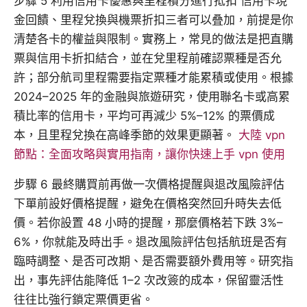
步驟 5 利用信用卡優惠與里程積分進行抵扣 信用卡現
金回饋、里程兌換與機票折扣三者可以叠加，前提是你
清楚各卡的權益與限制。實務上，常見的做法是把直購
票與信用卡折扣結合，並在兌里程前確認票種是否允
許；部分航司里程需要指定票種才能累積或使用。根據
2024–2025 年的金融與旅遊研究，使用聯名卡或高累
積比率的信用卡，平均可再減少 5%–12% 的票價成
本，且里程兌換在高峰季節的效果更顯著。
大陸 vpn
節點：全面攻略與實用指南，讓你快速上手 vpn 使用
步驟 6 最終購買前再做一次價格提醒與退改風險評估
下單前設好價格提醒，避免在價格突然回升時失去低
價。若你設置 48 小時的提醒，那麼價格若下跌 3%–
6%，你就能及時出手。退改風險評估包括航班是否有
臨時調整、是否可改期、是否需要額外費用等。研究指
出，事先評估能降低 1–2 次改簽的成本，保留靈活性
往往比強行鎖定票價更省。