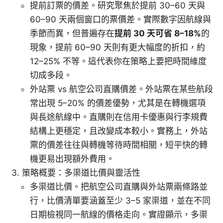
提前訂票的價差。研究聚焦於提前 30–60 天與
60–90 天兩個窗口的票價差。實際數字因航線與
季節而異，但普遍存在
提前 30 天可省 8–18%
的
現象，提前 60–90 天則有更大幅度的折扣，約
12–25% 不等。這代表你在策略上要把時間維度
切成多段。
外站票 vs 航空公司直購價差。外站票在某些航段
常出現 5–20% 的價差優勢，尤其是在轉機選項
與長途航線中。直購則在信用卡優惠與行李規費
結構上更穩定，且改變成本較小。實務上，外站
票的價差往往與轉機等待時間相關，短平快的轉
機更易出現額外費用。
策略概要：多渠道比價與靈活性
多渠道比價。把航空公司直購與外站票兩條路並
行，比價清單要涵蓋至少 3–5 家渠道，並在不同
日期檢視同一航線的價格走向。實證顯示，多渠