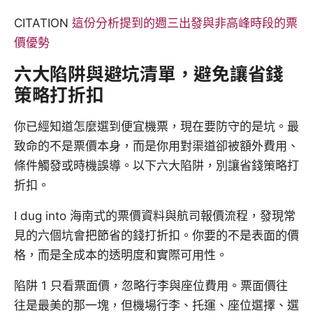
CITATION
這份分析提到的週三出發與非高峰時段的票
價優勢
六大陷阱與避坑清單，避免讓省錢
策略打折扣
你已經知道怎麼選到便宜機票，現在要防守的是坑。最
致命的不是票價本身，而是你用對渠道卻被額外費用、
條件觸發或時機誤導。以下六大陷阱，別讓省錢策略打
折扣。
I dug into 海南式的票價資料與航司報價流程，發現常
見的六個坑會把節省的錢打折扣。你要的不是表面的價
格，而是全成本的透明度和實際可用性。
陷阱 1 只看票面價，忽略行李與座位費用。票面價往
往是最美的那一塊，但機場行李、托運、座位選擇、選