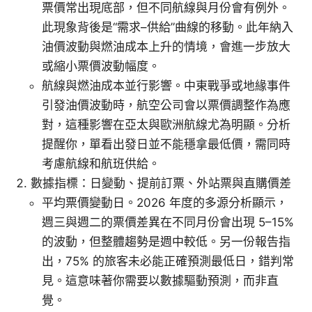
票價常出現底部，但不同航線與月份會有例外。
此現象背後是“需求–供給”曲線的移動。此年納入
油價波動與燃油成本上升的情境，會進一步放大
或縮小票價波動幅度。
航線與燃油成本並行影響。中東戰爭或地緣事件
引發油價波動時，航空公司會以票價調整作為應
對，這種影響在亞太與歐洲航線尤為明顯。分析
提醒你，單看出發日並不能穩拿最低價，需同時
考慮航線和航班供給。
數據指標：日變動、提前訂票、外站票與直購價差
平均票價變動日。2026 年度的多源分析顯示，
週三與週二的票價差異在不同月份會出現 5–15%
的波動，但整體趨勢是週中較低。另一份報告指
出，75% 的旅客未必能正確預測最低日，錯判常
見。這意味著你需要以數據驅動預測，而非直
覺。