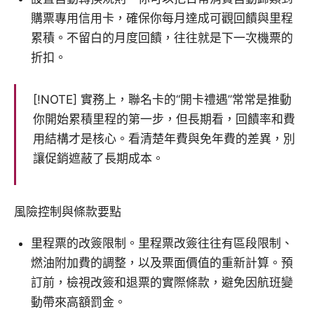
購票專用信用卡，確保你每月達成可觀回饋與里程
累積。不留白的月度回饋，往往就是下一次機票的
折扣。
[!NOTE] 實務上，聯名卡的“開卡禮遇”常常是推動
你開始累積里程的第一步，但長期看，回饋率和費
用結構才是核心。看清楚年費與免年費的差異，別
讓促銷遮蔽了長期成本。
風險控制與條款要點
里程票的改簽限制。里程票改簽往往有區段限制、
燃油附加費的調整，以及票面價值的重新計算。預
訂前，檢視改簽和退票的實際條款，避免因航班變
動帶來高額罰金。