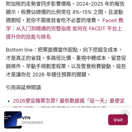
附加稅的走勢會同步影響價格。2024–2025 年的報告
顯示，稅費佔總價的比例常在 8%–15% 之間，且波動
週期短，若你不跟進就會吃不必要的增費。
Faceit 教
学：从入门到精通的完整指南 如何在 FACEIT 平台上
提升你的技能与排名
Bottom line：把票面價當作起點，向下挖掘全成本，
才是真正的省錢。多路徑比價、重視中轉成本、留意促
銷條件、早動手規劃里程票，以及警覺稅費變動，這些
才是讓你在 2026 年穩住預算的關鍵。
引用與延伸閱讀
2026便宜機票怎買? 最新數據揭「這一天」最便宜
不是禮拜二
, 週三最便宜的結論與路線差異
×
外站票攻略成出國關鍵
, 價格走勢與外站票的影響
VPN
Visit
SPONSORED
5 大撇步的機票省錢攻略
, 透過結合技巧降低成本的