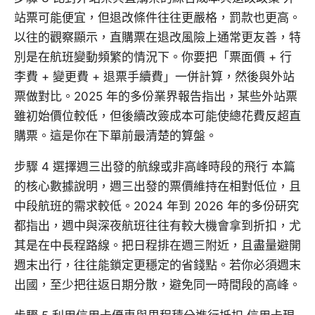
站票可能便宜，但退改條件往往更嚴格，罰款也更高。
以往的觀察顯示，直購票在退改風險上通常更友善，特
別是在航班變動頻繁的情況下。你要把「票面價 + 行
李費 + 變更費 + 退票手續費」一併計算，然後與外站
票做對比。2025 年的多份業界報告指出，某些外站票
雖初始價位較低，但後續改簽成本可能使總花費反超直
購票。這是你在下單前最清楚的算盤。
步驟 4 選擇週三出發的航線或非高峰時段的飛行 本篇
的核心數據說明，週三出發的票價維持在相對低位，且
中段航班的需求較低。2024 年到 2026 年的多份研究
都指出，週中與深夜航班往往有較大機會拿到折扣，尤
其是在中長程路線。把日程排在週三附近，且盡量避開
週末出行，往往能鎖定更穩定的省錢點。若你必須週末
出國，至少把往返日期分散，避免同一時間段的高峰。