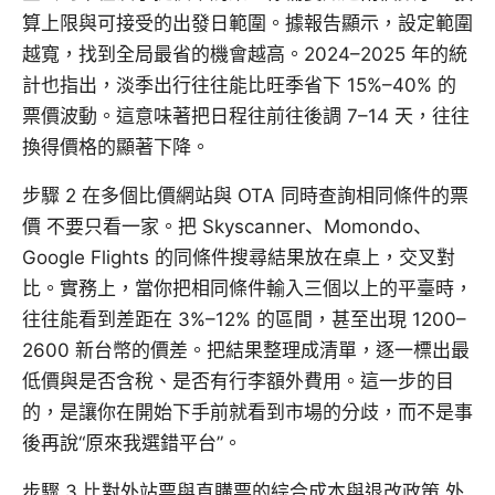
算上限與可接受的出發日範圍。據報告顯示，設定範圍
越寬，找到全局最省的機會越高。2024–2025 年的統
計也指出，淡季出行往往能比旺季省下 15%–40% 的
票價波動。這意味著把日程往前往後調 7–14 天，往往
換得價格的顯著下降。
步驟 2 在多個比價網站與 OTA 同時查詢相同條件的票
價 不要只看一家。把 Skyscanner、Momondo、
Google Flights 的同條件搜尋結果放在桌上，交叉對
比。實務上，當你把相同條件輸入三個以上的平臺時，
往往能看到差距在 3%–12% 的區間，甚至出現 1200–
2600 新台幣的價差。把結果整理成清單，逐一標出最
低價與是否含稅、是否有行李額外費用。這一步的目
的，是讓你在開始下手前就看到市場的分歧，而不是事
後再說“原來我選錯平台”。
步驟 3 比對外站票與直購票的綜合成本與退改政策 外