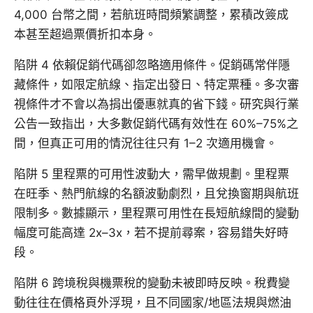
4,000 台幣之間，若航班時間頻繁調整，累積改簽成
本甚至超過票價折扣本身。
陷阱 4 依賴促銷代碼卻忽略適用條件。促銷碼常伴隱
藏條件，如限定航線、指定出發日、特定票種。多次審
視條件才不會以為捐出優惠就真的省下錢。研究與行業
公告一致指出，大多數促銷代碼有效性在 60%–75%之
間，但真正可用的情況往往只有 1–2 次適用機會。
陷阱 5 里程票的可用性波動大，需早做規劃。里程票
在旺季、熱門航線的名額波動劇烈，且兌換窗期與航班
限制多。數據顯示，里程票可用性在長短航線間的變動
幅度可能高達 2x–3x，若不提前尋案，容易錯失好時
段。
陷阱 6 跨境稅與機票稅的變動未被即時反映。稅費變
動往往在價格頁外浮現，且不同國家/地區法規與燃油