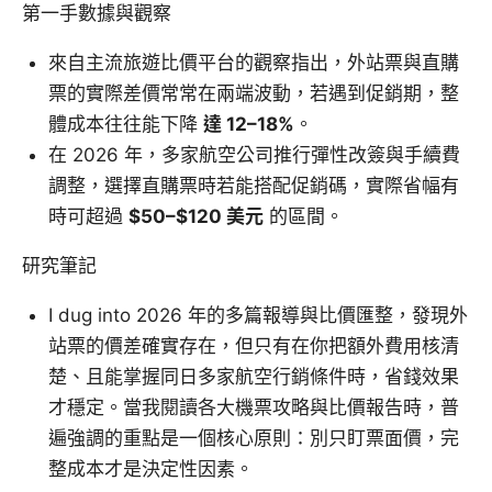
第一手數據與觀察
來自主流旅遊比價平台的觀察指出，外站票與直購
票的實際差價常常在兩端波動，若遇到促銷期，整
體成本往往能下降
達 12–18%
。
在 2026 年，多家航空公司推行彈性改簽與手續費
調整，選擇直購票時若能搭配促銷碼，實際省幅有
時可超過
$50–$120 美元
的區間。
研究筆記
I dug into 2026 年的多篇報導與比價匯整，發現外
站票的價差確實存在，但只有在你把額外費用核清
楚、且能掌握同日多家航空行銷條件時，省錢效果
才穩定。當我閱讀各大機票攻略與比價報告時，普
遍強調的重點是一個核心原則：別只盯票面價，完
整成本才是決定性因素。