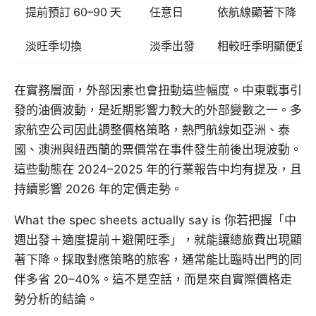
提前預訂 60–90 天
任意日
依航線顯著下降
淡旺季切換
淡季出發
相較旺季明顯便宜
在實務層面，外部因素也會扭動這些幅度。中東戰事引
發的油價波動，是近期影響力較大的外部變數之一。多
家航空公司因此調整價格策略，熱門航線如亞洲、泰
國、澳洲與紐西蘭的票價常在事件發生前後出現波動。
這些動態在 2024–2025 年的行業報告中均有提及，且
持續影響 2026 年的定價走勢。
What the spec sheets actually say is 你若把握「中
週出發＋適度提前＋避開旺季」，就能讓總旅費出現顯
著下降。採取對應策略的旅客，通常能比臨時出門的同
伴多省 20–40%。這不是空話，而是來自實際價格走
勢分析的結論。