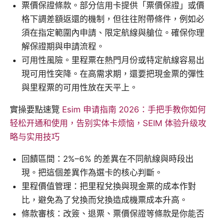
票價保證條款。部分信用卡提供「票價保證」或價
格下調差額返還的機制，但往往附帶條件，例如必
須在指定範圍內申請、限定航線與艙位。確保你理
解保證期與申請流程。
可用性風險。里程票在熱門月份或特定航線容易出
現可用性突降。在高需求期，還要把現金票的彈性
與里程票的可用性放在天平上。
實操要點速覽
Esim 申请指南 2026：手把手教你如何
轻松开通和使用，告别实体卡烦恼，SEIM 体验升级攻
略与实用技巧
回饋區間：2%–6% 的差異在不同航線與時段出
現。把這個差異作為選卡的核心判斷。
里程價值管理：把里程兌換與現金票的成本作對
比，避免為了兌換而兌換造成機票成本升高。
條款審核：改簽、退票、票價保證等條款是你能否