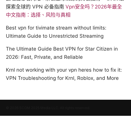
探索全球的 VPN 必备指南
Vpn安全吗？2026年最全
中文指南：选择、风险与真相
Best vpn for tivimate stream without limits:
Ultimate Guide to Unrestricted Streaming
The Ultimate Guide Best VPN for Star Citizen in
2026: Fast, Private, and Reliable
Krnl not working with your vpn heres how to fix it:
VPN Troubleshooting for Krnl, Roblox, and More
© 2026 SCOM 2025 Media LLC. All rights reserved.