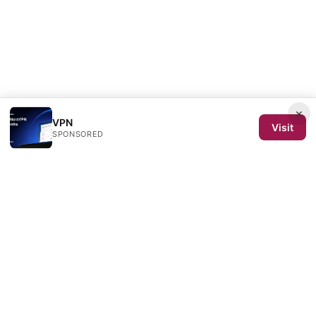
×
VPN
Visit
SPONSORED
SCOM 2025 Media LLC
1500 SW 1st Avenue, Suite 720
Portland, OR, 97201
US
editorial@scom2025.org
+1-503-555-0142
About
Privacy Policy
Terms of Use