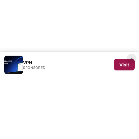
×
VPN
Visit
SPONSORED
SCOM 2025 Media LLC
1500 SW 1st Avenue, Suite 720
Portland, OR, 97201
US
editorial@scom2025.org
+1-503-555-0142
About
Privacy Policy
Terms of Use