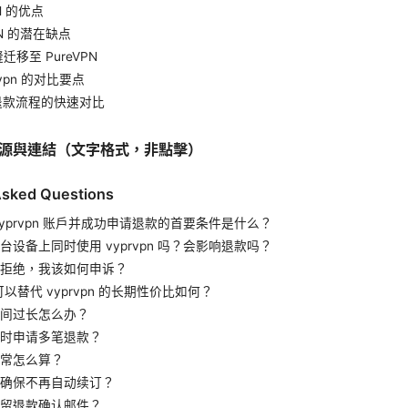
PN 的优点
VPN 的潜在缺点
迁移至 PureVPN
prvpn 的对比要点
与退款流程的快速对比
源與連結（文字格式，非點擊）
Asked Questions
vyprvpn 账户并成功申请退款的首要条件是什么？
台设备上同时使用 vyprvpn 吗？会影响退款吗？
拒绝，我该如何申诉？
N 可以替代 vyprvpn 的长期性价比如何？
间过长怎么办？
时申请多笔退款？
常怎么算？
确保不再自动续订？
留退款确认邮件？