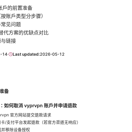
n 账户的前置准备
（按账户类型分步骤）
与常见问题
作为替代方案的优缺点对比
源与链接
-14
·
Last updated:
2026-05-12
准备
如何取消 vyprvpn 账户并申请退款
vyprvpn 官方网站提交退款请求
信用卡/支付平台发起退款（若官方渠道无响应）
订阅并移除设备授权