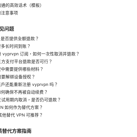
服沟通的高效话术（模板）
后的注意事项
见问题
vpn 是否提供全额退款？
需要多长时间到账？
份 vyprvpn 订阅，如何一次性取消并退款？
第三方支付平台退款是否可行？
过程中需要提供哪些材料？
否需要解绑设备授权？
账户还能重新注册 vyprvpn 吗？
后如何确保不再被自动续费？
我在试用期内取消，是否仍可退款？
reVPN 如何作为替代方案？
有其他替代 VPN 可推荐？
 优质替代方案指南