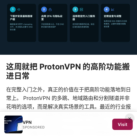
这周就把 ProtonVPN 的高阶功能搬
进日常
在完整入门之外，真正的价值在于把高阶功能落地到日
常上。 ProtonVPN 的多跳、地域路由和分割隧道并非
花哨的选项，而是解决真实场景的工具。最近的行业报
告指出，企业与高隐私需求用户越来越重视“可控性”和
×
VPN
“最小暴露面”，这恰好是 ProtonVPN 的强项。你可以
Visit
SPONSORED
先挑一个你最在意的场景来试，比如分割隧道用来保护