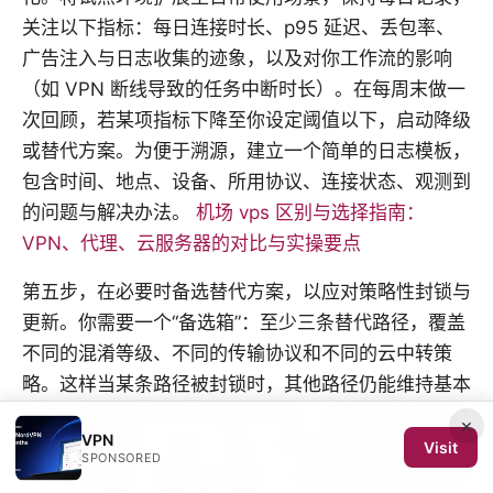
关注以下指标：每日连接时长、p95 延迟、丢包率、
广告注入与日志收集的迹象，以及对你工作流的影响
（如 VPN 断线导致的任务中断时长）。在每周末做一
次回顾，若某项指标下降至你设定阈值以下，启动降级
或替代方案。为便于溯源，建立一个简单的日志模板，
包含时间、地点、设备、所用协议、连接状态、观测到
的问题与解决办法。
机场 vps 区别与选择指南：
VPN、代理、云服务器的对比与实操要点
第五步，在必要时备选替代方案，以应对策略性封锁与
更新。你需要一个“备选箱”：至少三条替代路径，覆盖
不同的混淆等级、不同的传输协议和不同的云中转策
略。这样当某条路径被封锁时，其他路径仍能维持基本
工作。定期复核替代方案的可用性，避免在封锁升级时
×
VPN
变成“单点失败”。另外，建立一份紧急应对清单，包
Visit
SPONSORED
含：联系渠道、数据备份策略、以及在发现合规性风险