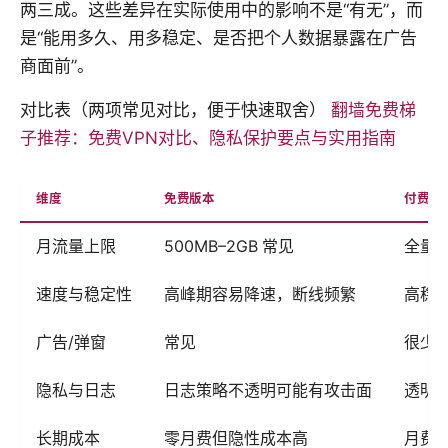
两三成。这些差异在实际使用中的影响不是“有无”，而
是“能用多久、用多稳定、是否把个人数据暴露在广告
商面前”。
对比表（两项常见对比，便于快速取舍）
翻墙免费梯
子推荐：免费VPN对比、隐私保护要点与实用指南
维度
免费版本
付费方
月流量上限
500MB–2GB 常见
全量
速度与稳定性
高峰期容易降速，断线频繁
高稳
广告/弹窗
常见
很少
隐私与日志
日志策略不透明可能有攻击面
透明
长期成本
零月费但隐性成本高
月费