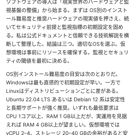
ソフトウェアの導入は「現実世界のハードウェアと監
視基盤の整備」から始まる。まずは OS別のインスト
ール難易度と推奨ハードウェアの現実値を押さえ、続
いてセキュリティ前提と監視指標の初期設定を固め
る。私は公式ドキュメントと信頼できる技術解説を横
断して整理した。結論は三つ。適切なOSを選ぶ。仮
想環境は事前にリソースを確保する。監視とセキュリ
ティの閾値を最初に決める。
OS別インストール難易度の目安は次のとおりだ。
Windowsは最も直感的で初期設定が早い。一方で
Linuxはディストリビューションごとに差がある。
Ubuntu 22.04 LTS あるいは Debian 12 系は安定性
と長期サポートが強く推奨。いずれも最低要求は
CPU 1コア以上、RAM 1 GB以上だが、実運用を見据
えれば RAM 4 GB以上が望ましい。仮想環境では
vCPU 2–4、ストレージ 20–40 GBの余裕があると安