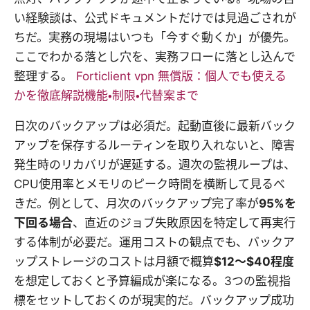
い経験談は、公式ドキュメントだけでは見過ごされが
ちだ。実務の現場はいつも「今すぐ動くか」が優先。
ここでわかる落とし穴を、実務フローに落とし込んで
整理する。
Forticlient vpn 無償版：個人でも使える
かを徹底解説機能・制限・代替案まで
日次のバックアップは必須だ。起動直後に最新バック
アップを保存するルーティンを取り入れないと、障害
発生時のリカバリが遅延する。週次の監視ループは、
CPU使用率とメモリのピーク時間を横断して見るべ
きだ。例として、月次のバックアップ完了率が
95%を
下回る場合
、直近のジョブ失敗原因を特定して再実行
する体制が必要だ。運用コストの観点でも、バックア
ップストレージのコストは月額で概算
$12～$40程度
を想定しておくと予算編成が楽になる。3つの監視指
標をセットしておくのが現実的だ。バックアップ成功