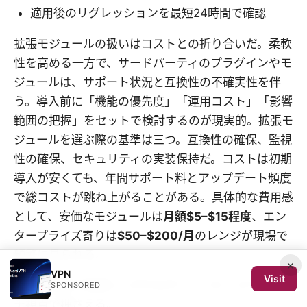
適用後のリグレッションを最短24時間で確認
拡張モジュールの扱いはコストとの折り合いだ。柔軟
性を高める一方で、サードパーティのプラグインやモ
ジュールは、サポート状況と互換性の不確実性を伴
う。導入前に「機能の優先度」「運用コスト」「影響
範囲の把握」をセットで検討するのが現実的。拡張モ
ジュールを選ぶ際の基準は三つ。互換性の確保、監視
性の確保、セキュリティの実装保持だ。コストは初期
導入が安くても、年間サポート料とアップデート頻度
で総コストが跳ね上がることがある。具体的な費用感
として、安価なモジュールは
月額$5–$15程度
、エン
タープライズ寄りは
$50–$200/月
のレンジが現場で
頻繁に見られる。
×
VPN
Visit
日常の運用で見落としがちなポイントを、以下のニッ
SPONSORED
チ視点で押さえる。