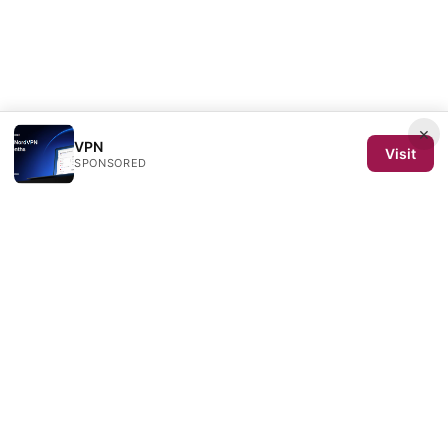
×
VPN
Visit
SPONSORED
SCOM 2025 Media LLC
1500 SW 1st Avenue, Suite 720
Portland, OR, 97201
US
editorial@scom2025.org
+1-503-555-0142
About
Privacy Policy
Terms of Use