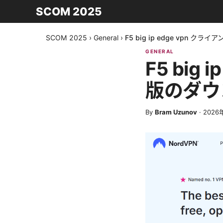
SCOM 2025
SCOM 2025
›
General
›
F5 big ip edge vpn 
GENERAL
F5 big 
版のダウ
By
Bram Uzunov
·
2026