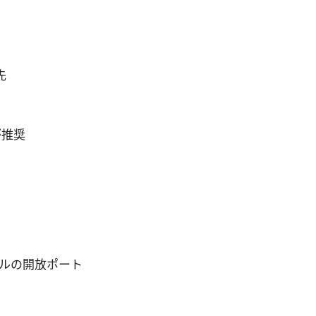
先
が推奨
利
ールの開放ポート