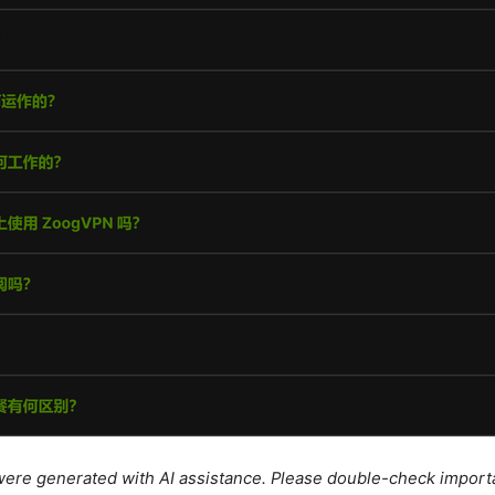
e were generated with AI assistance. Please double-check import