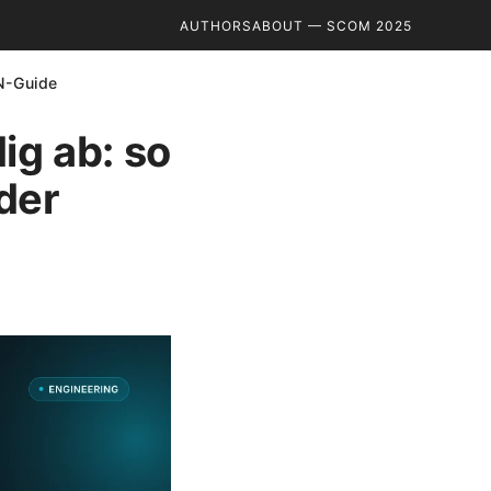
AUTHORS
ABOUT — SCOM 2025
PN-Guide
ig ab: so
der