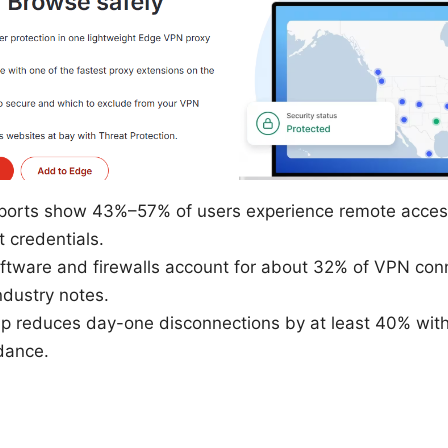
orts show 43%–57% of users experience remote acces
t credentials.
oftware and firewalls account for about 32% of VPN con
ndustry notes.
p reduces day-one disconnections by at least 40% withi
dance.