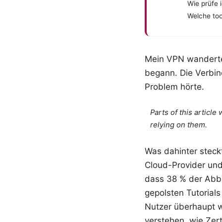
Wie prüfe 
Welche too
Mein VPN wanderte 
begann. Die Verbin
Problem hörte.
Parts of this articl
relying on them.
Was dahinter steckt
Cloud-Provider un
dass 38 % der Abbr
gepolsten Tutorials
Nutzer überhaupt w
verstehen, wie Zer