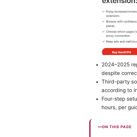
2024–2025 rep
despite correc
Third-party s
according to i
Four-step setu
hours, per gui
ON THIS PAGE