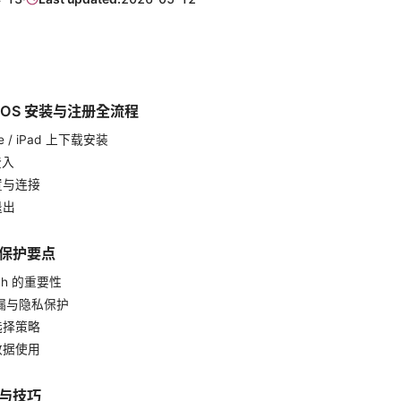
PN iOS 安装与注册全流程
one / iPad 上下载安装
登入
置与连接
退出
保护要点
witch 的重要性
 泄漏与隐私保护
选择策略
数据使用
与技巧