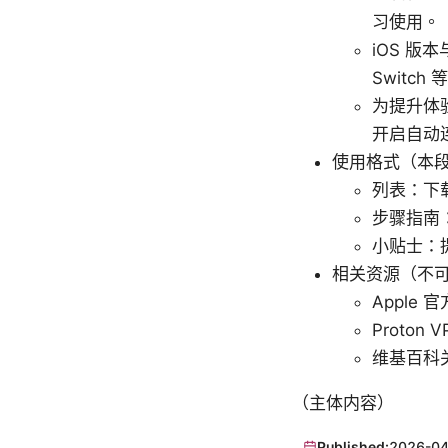
习使用。
iOS 版
Switch
为提升体
开启自动连
使用格式（本
列表：下
步骤指南
小贴士：
相关资源（不
Apple 官
Proton 
维基百科关于
（主体内容）
Published:
2026-04