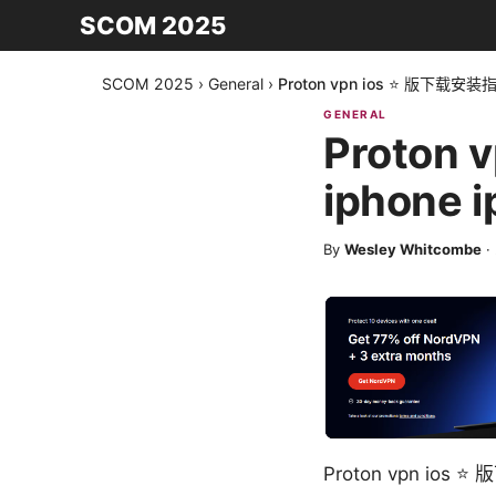
SCOM 2025
SCOM 2025
›
General
›
Proton vpn ios ⭐ 版下载
GENERAL
Proto
iphon
By
Wesley Whitcombe
·
Proton vpn io