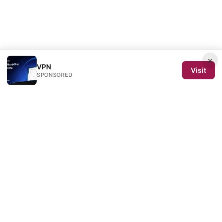
×
VPN
Visit
SPONSORED
SCOM 2025 Media LLC
1500 SW 1st Avenue, Suite 720
Portland, OR, 97201
US
editorial@scom2025.org
+1-503-555-0142
About
Privacy Policy
Terms of Use