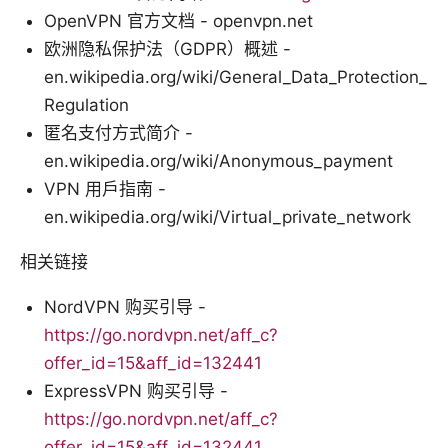
OpenVPN 官方文档 - openvpn.net
欧洲隐私保护法（GDPR）概述 -
en.wikipedia.org/wiki/General_Data_Protection_
Regulation
匿名支付方式简介 -
en.wikipedia.org/wiki/Anonymous_payment
VPN 用户指南 -
en.wikipedia.org/wiki/Virtual_private_network
相关链接
NordVPN 购买引导 -
https://go.nordvpn.net/aff_c?
offer_id=15&aff_id=132441
ExpressVPN 购买引导 -
https://go.nordvpn.net/aff_c?
offer_id=15&aff_id=132441