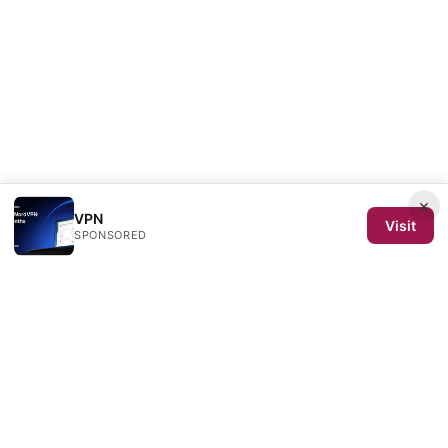
×
VPN
Visit
SPONSORED
SCOM 2025 Media LLC
1500 SW 1st Avenue, Suite 720
Portland, OR, 97201
US
editorial@scom2025.org
+1-503-555-0142
About
Privacy Policy
Terms of Use