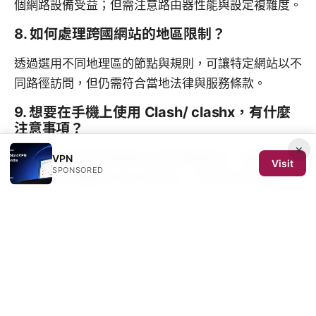
個網路設備受益；但需注意路由器性能與設定複雜度。
8. 如何處理跨國網站的地區限制？
透過選用不同地理區的節點與規則，可讓特定網站以不
同路徑訪問，但仍需符合當地法律與服務條款。
9. 想要在手機上使用 Clash/ clashx，有什麼
注意事項？
×
手機裝置的性能與網路狀況會影響穩定性，選擇適合的
VPN
Visit
SPONSORED
節點並設定適當的 DNS 與快取，可以提升使用體驗。
10. 有沒有免費/開源的替代工具？
市場上有多種免費與開源的代理工具可選；選用前請評
估功能需求與社群活躍度，避免安全風險。
Sources:
Nordvpn ist das ein antivirenprogramm oder doch