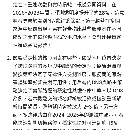
定性、重連次數和實時損耗。根據公開資料，在
2025–2026年間，評測透明度提升了約
28%
，這意
味著更易於識別“假穩定”的節點。這一趨勢在多個
來源中反覆出現。另有報告指出某些服務商在不同
節點之間的遷移頻率高於平均水平，會對連接穩定
性造成顯著影響。
影響穩定性的核心因素有哪些。節點地理位置決定
了跨境路由的長短與中繼點的穩定性；協議混淆與
變換策略決定了穿透性與檢測難度；服務商的節點
養護頻率影響長期可用性；用戶端的DNS與路由策
略決定了實際路徑的穩定性與缓存命中率。以 DNS
為例，若本機遞交的域名解析被污染或被動重新解
析時間過長，整體延時會被放大 2–3 倍。另一方
面，多路徑路由在2024–2025年的測試中顯示，若
能快速動態切換路徑，穩定性提升可達到約 15%–