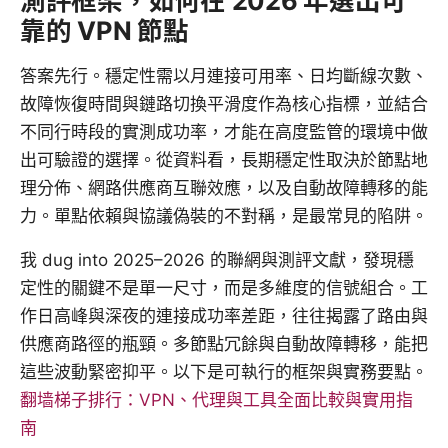
測評框架，如何在 2026 年選出可
靠的 VPN 節點
答案先行。穩定性需以月連接可用率、日均斷線次數、
故障恢復時間與鏈路切換平滑度作為核心指標，並結合
不同行時段的實測成功率，才能在高度監管的環境中做
出可驗證的選擇。從資料看，長期穩定性取決於節點地
理分佈、網路供應商互聯效應，以及自動故障轉移的能
力。單點依賴與協議偽裝的不對稱，是最常見的陷阱。
我 dug into 2025–2026 的聯網與測評文獻，發現穩
定性的關鍵不是單一尺寸，而是多維度的信號組合。工
作日高峰與深夜的連接成功率差距，往往揭露了路由與
供應商路徑的瓶頸。多節點冗餘與自動故障轉移，能把
這些波動緊密抑平。以下是可執行的框架與實務要點。
翻墙梯子排行：VPN、代理與工具全面比較與實用指
南