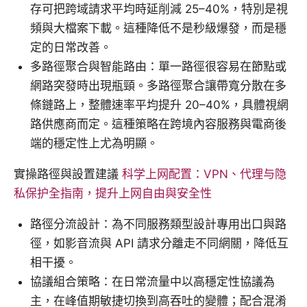
存可把跨域請求平均時延削減 25–40%，特別是視
頻與大檔案下載。這種降低不是秒級爆發，而是穩
定的日常改善。
多路徑聚合與智能路由：單一路徑很容易在節點或
網路突發時出現瓶頸。多路徑聚合讓帶寬分散在多
條鏈路上，整體速率平均提升 20–40%，具體視網
路供應商而定。這種策略在跨境內容服務與電商後
端的穩定性上尤為明顯。
實操路徑與設置建議
科学上网配置：VPN、代理与隐
私保护全指南，提升上网自由與安全性
路徑分流設計：為不同服務類型設計專用出口與路
徑，如影音流與 API 請求分離走不同網關，降低互
相干擾。
協議組合策略：在日常流量中以高穩定性協議為
主，在峰值期敏捷切換到高吞吐的變體；配合混淆