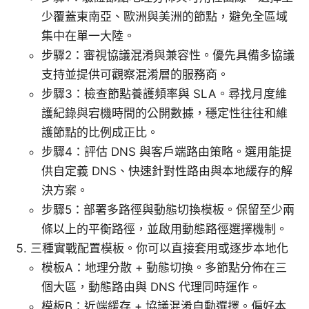
少覆蓋東南亞、歐洲與美洲的節點，避免全區域
集中在單一大陸。
步驟2：審視協議混淆與兼容性。優先具備多協議
支持並提供可觀察混淆層的服務商。
步驟3：檢查節點養護頻率與 SLA。尋找月度維
護紀錄與宕機時間的公開數據，穩定性往往和維
護節點的比例成正比。
步驟4：評估 DNS 與客戶端路由策略。選用能提
供自定義 DNS、快速針對性路由與本地緩存的解
決方案。
步驟5：部署多路徑與動態切換模板。保留至少兩
條以上的平衡路徑，並啟用動態路徑選擇機制。
三種實戰配置模板。你可以直接套用或逐步本地化
模板A：地理分散 + 動態切換。多節點分佈在三
個大區，動態路由與 DNS 代理同時運作。
模板B：近端緩存 + 協議混淆自動選擇。偏好本