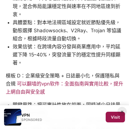
現，混合佈局能讓穩定性與速率在不同地區達到折
衷。
具體要點：對本地法規區域設定就近節點優先級，
動態選擇 Shadowsocks、V2Ray、Trojan 等協議
組合，根據時段流量自動切換。
效果信號：在跨境內容分發與商業應用中，平均延
遲下降 15–40%，突發流量下的穩定性提升同樣顯
著。
模板 D：企業級安全策略 + 日誌最小化，保護隱私與
合規
可以翻墙的vpn软件：全面指南與實用比較，提升
上網自由與安全感
關鍵思路：把可審計性放在前面，同時減少日誌量
×
以降低風險暴露。
VPN
Visit
SPONSORED
具體要點：啟用最小化日誌模式，僅保留連線時
間、出口節點、協議類型等核心欄位；對敏感字段