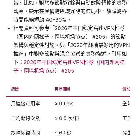
告。比如，對於多節點冗餘與自動故障轉移的實務
觀察，顯示在具備跨區域冗餘的佈局中，故障轉移
時間能縮短約 40–60%。
相關資料可參考「2026年中国稳定高速VPN推荐
（国内外网梯子、翻墙机场节点） #205」的節點
架構與穩定性討論，與「2026年翻墙最好用的VPN
推荐」中對多節點與混合協議的實務描述。引用如
下：
2026年中国稳定高速VPN推荐（国内外网梯
子、翻墙机场节点） #205
指標
目標範圍
測試時
月連接可用率
≥ 99.9%
全時
日均斷線次數
≤ 0.5 次/日
工作
故障恢復時間
≤ 60 秒
發生