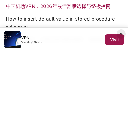
中国机场VPN：2026年最佳翻墙选择与终极指南
How to insert default value in stored procedure
sql server
×
VPN
免费梯子电脑：完整指南與最新趨勢，兼顧隱私與速度
Visit
SPONSORED
© 2026 SCOM 2025 Media LLC. All rights reserved.
SCOM 2025 Media LLC
1500 SW 1st Avenue, Suite 720
Portland, OR, 97201
US
editorial@scom2025.org
+1-503-555-0142
About
Privacy Policy
Terms of Use