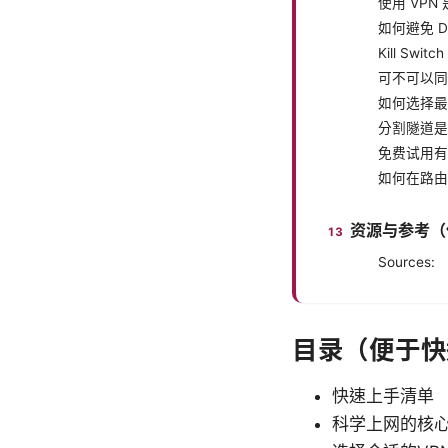
使用 VPN
如何避免 D
Kill Sw
可不可以同
如何选择最
分割隧道是
免费试用有
如何在路由
资源与参考（
Sources:
目录（便于快
快速上手清单
科学上网的核