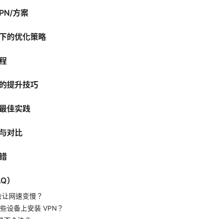
PN/方案
下的优化策略
程
的提升技巧
最佳实践
与对比
错
AQ）
不会让网速变慢？
些设备上安装 VPN？