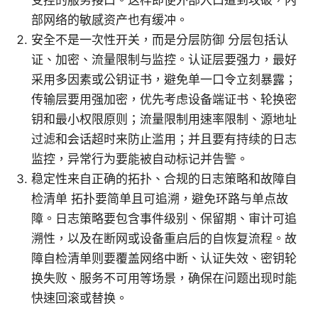
受控的服务接口。这样即便外部入口遭到攻破，内
部网络的敏感资产也有缓冲。
安全不是一次性开关，而是分层防御 分层包括认
证、加密、流量限制与监控。认证层要强力，最好
采用多因素或公钥证书，避免单一口令立刻暴露；
传输层要用强加密，优先考虑设备端证书、轮换密
钥和最小权限原则；流量限制用速率限制、源地址
过滤和会话超时来防止滥用；并且要有持续的日志
监控，异常行为要能被自动标记并告警。
稳定性来自正确的拓扑、合规的日志策略和故障自
检清单 拓扑要简单且可追溯，避免环路与单点故
障。日志策略要包含事件级别、保留期、审计可追
溯性，以及在断网或设备重启后的自恢复流程。故
障自检清单则要覆盖网络中断、认证失效、密钥轮
换失败、服务不可用等场景，确保在问题出现时能
快速回滚或替换。