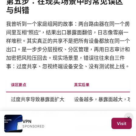
第五步：在现实场景中的常见误区
与纠错
我曾听到一个家庭组网的故事：两台路由器在同一个房
间里互相“照应”，结果出口暴露面翻倍，日志像雪崩一
样堆积。其实真正的共享不是把所有设备都放在同一个
出口。是一步步分层授权、分区管理，再用日志审计和
加密把风险压回去。现实场景里，错误往往来自三件
事：过度共享、忽视终端设备安全、没有测试就上线。
误区要点
真实后果
过度共享导致暴露面扩大
设备越多，暴露面越大，攻
路由器只是第一道防线
终端被劫持就能往外扩散，
×
VPN
Visit
SPONSORED
没有测试就上线
发现问题时已经在生产环境