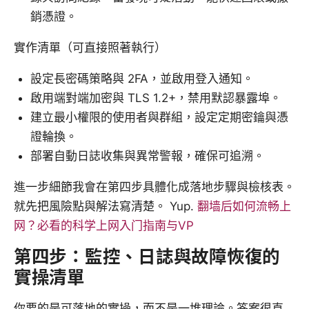
銷憑證。
實作清單（可直接照著執行）
設定長密碼策略與 2FA，並啟用登入通知。
啟用端對端加密與 TLS 1.2+，禁用默認暴露埠。
建立最小權限的使用者與群組，設定定期密鑰與憑
證輪換。
部署自動日誌收集與異常警報，確保可追溯。
進一步細節我會在第四步具體化成落地步驟與檢核表。
就先把風險點與解法寫清楚。 Yup.
翻墙后如何流畅上
网？必看的科学上网入门指南与VP
第四步：監控、日誌與故障恢復的
實操清單
你要的是可落地的實操，而不是一堆理論。答案很直