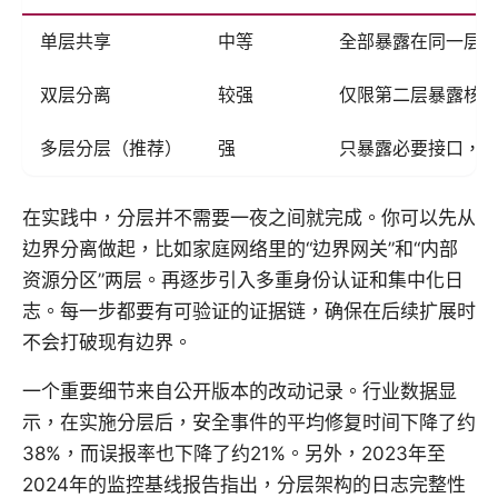
单层共享
中等
全部暴露在同一层
双层分离
较强
仅限第二层暴露核
多层分层（推荐）
强
只暴露必要接口，
在实践中，分层并不需要一夜之间就完成。你可以先从
边界分离做起，比如家庭网络里的“边界网关”和“内部
资源分区”两层。再逐步引入多重身份认证和集中化日
志。每一步都要有可验证的证据链，确保在后续扩展时
不会打破现有边界。
一个重要细节来自公开版本的改动记录。行业数据显
示，在实施分层后，安全事件的平均修复时间下降了约
38%，而误报率也下降了约21%。另外，2023年至
2024年的监控基线报告指出，分层架构的日志完整性