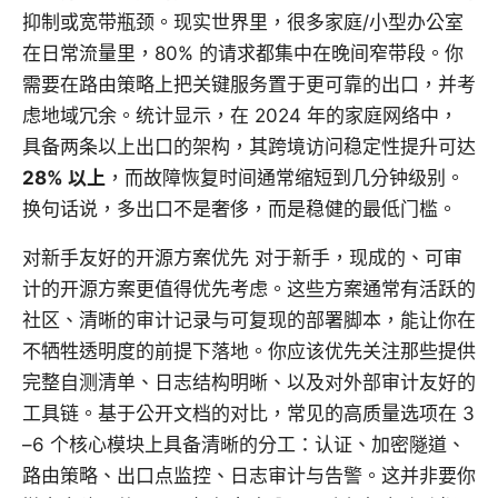
抑制或宽带瓶颈。现实世界里，很多家庭/小型办公室
在日常流量里，80% 的请求都集中在晚间窄带段。你
需要在路由策略上把关键服务置于更可靠的出口，并考
虑地域冗余。统计显示，在 2024 年的家庭网络中，
具备两条以上出口的架构，其跨境访问稳定性提升可达
28% 以上
，而故障恢复时间通常缩短到几分钟级别。
换句话说，多出口不是奢侈，而是稳健的最低门槛。
对新手友好的开源方案优先 对于新手，现成的、可审
计的开源方案更值得优先考虑。这些方案通常有活跃的
社区、清晰的审计记录与可复现的部署脚本，能让你在
不牺牲透明度的前提下落地。你应该优先关注那些提供
完整自测清单、日志结构明晰、以及对外部审计友好的
工具链。基于公开文档的对比，常见的高质量选项在 3
–6 个核心模块上具备清晰的分工：认证、加密隧道、
路由策略、出口点监控、日志审计与告警。这并非要你