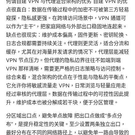
何谓自建 VPN 与代理混合架构的优劣 自建 VPN 的优
点很直白：数据在传输过程中的加密不可被第三方轻易
窥探，隐私感更强。在跨境访问场景中，VPN 通道可
以作为“主干”，把家庭网络与外部出口稳固地连起来。
缺点也很现实：维护成本偏高，固件更新、密钥轮换、
日志合规都需要持续关注。代理则更灵活，适合分流和
缓存，尤其在对海量并发请求的情况下，代理层能减轻
VPN 节点压力。但代理的隐私边界往往不如端到端
VPN 那样清晰，需要更严格的日志策略与访问控制。
综合来看，混合架构的优点在于性能与隐私的平衡点，
它允许你将敏感流量走 VPN，日常浏览与轻量应用走
经过审核的代理层。数据在传输过程中的可控性因此提
升，维护成本也被分解成若干块，便于分区管理。
分区域出口点，避免单点故障 把出口点做成“多点分
布”，是提升稳定性的关键。至少设置两条独立出口，
最好分布在不同的网络路径上，以避免单一路由导致的