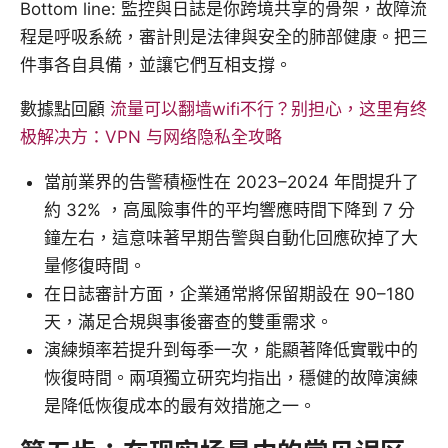
Bottom line: 監控與日誌是你跨境共享的骨架，故障流
程是呼吸系統，審計則是法律與安全的肺部健康。把三
件事各自具備，並讓它們互相支撐。
數據點回顧
流量可以翻墙wifi不行？别担心，这里有终
极解决方：VPN 与网络隐私全攻略
當前業界的告警積極性在 2023–2024 年間提升了
約 32% ，高風險事件的平均響應時間下降到 7 分
鐘左右，這意味著早期告警與自動化回應砍掉了大
量修復時間。
在日誌審計方面，企業通常將保留期設在 90–180
天，滿足合規與事後審查的雙重需求。
演練頻率若提升到每季一次，能顯著降低實戰中的
恢復時間。兩項獨立研究均指出，穩健的故障演練
是降低恢復成本的最有效措施之一。