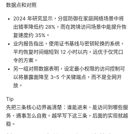
数据点和对照
2024 年研究显示，分层防御在家庭网络场景中将
出错率降低约 28%，而在跨境访问场景中能提升恢
复速度约 35%。
业内报告指出，使用证书基线与密钥轮换的系统，
平均恢复时间缩短到 12 小时以内，远优于仅凭口
令的方案。
另一组对照数据表明，设定最小权限的访问控制可
以将暴露面降至 3–5 个关键端点，而不是全网开
放。
Tip
先把三条核心边界画清楚：谁能进来、能访问到哪些服
务、遇事怎么自救。越早写下这三条，后面的实现就越
稳。