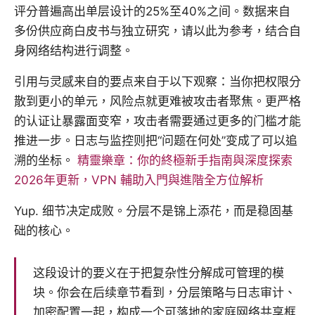
评分普遍高出单层设计的25%至40%之间。数据来自
多份供应商白皮书与独立研究，请以此为参考，结合自
身网络结构进行调整。
引用与灵感来自的要点来自于以下观察：当你把权限分
散到更小的单元，风险点就更难被攻击者聚焦。更严格
的认证让暴露面变窄，攻击者需要通过更多的门槛才能
推进一步。日志与监控则把“问题在何处”变成了可以追
溯的坐标。
精靈樂章：你的終極新手指南與深度探索
2026年更新，VPN 輔助入門與進階全方位解析
Yup. 细节决定成败。分层不是锦上添花，而是稳固基
础的核心。
这段设计的要义在于把复杂性分解成可管理的模
块。你会在后续章节看到，分层策略与日志审计、
加密配置一起，构成一个可落地的家庭网络共享框