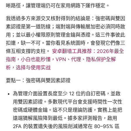
晰路徑，讓管理端仍可在家用網路下運作穩定。
我透過多方來源交叉核對得到的結論是：強密碼與雙因
素認證是第一道防線；端對端與傳輸層加密必須同時啟
用；並以最小權限原則管理金鑰與憑證。這三件事彼此
扣連，缺一不可。當你看見系統圖時，會發現它們像三
條互相支撐的支柱。
安卓翻墙工具推荐：2026年最全
指南，小白也能秒懂，VPN、代理、隐私保护全解
析，选择与使用实战
要點一：強密碼與雙因素認證
為管理介面設置長度至少 12 位的自訂密碼，並啟
用雙因素認證。多數現代平台會支援時間性一次性
密碼或硬體金鑰。這不只是理論防護，實務上能把
遠端猜解風險降到最低。據多家評測報告，啟用
2FA 的裝置遺失後的風險削減通常在 80–95% 區