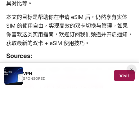
具对比等。
本文的目标是帮助你在申请 eSIM 后，仍然享有实体
SIM 的使用自由，实现高效的双卡切换与管理。如果
你喜欢这类实用指南，欢迎订阅我们频道并开启通知，
获取最新的双卡 + eSIM 使用技巧。
Sources:
Proton vpn wont open heres how to fix it fast
科学
×
VPN
Visit
上网工具大比拼：2026年哪款最适合你？（保姆级教
SPONSORED
程真实评测）｜VPN 安全对比与实测指南
Speedtest vpn zscaler understanding your
connection speed: optimize, compare, and protect
your data
Dove机场：VPN 使用全流程指南与实用技巧，确保上