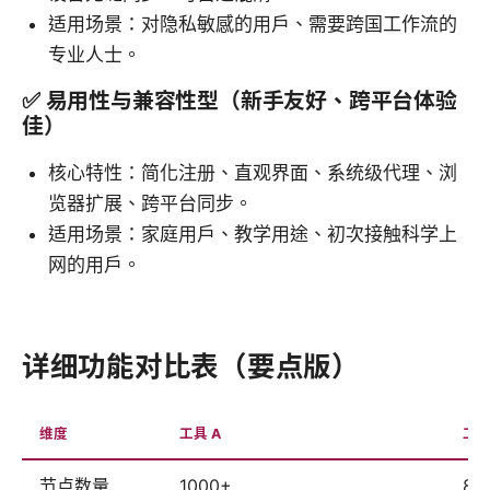
适用场景：对隐私敏感的用户、需要跨国工作流的
专业人士。
✅ 易用性与兼容性型（新手友好、跨平台体验
佳）
核心特性：简化注册、直观界面、系统级代理、浏
览器扩展、跨平台同步。
适用场景：家庭用户、教学用途、初次接触科学上
网的用户。
详细功能对比表（要点版）
维度
工具 A
工具
节点数量
1000+
80