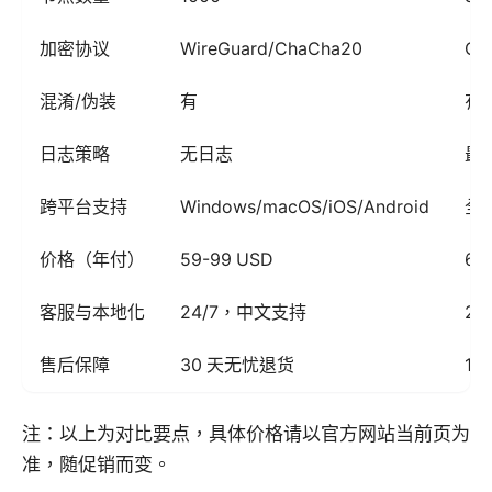
加密协议
WireGuard/ChaCha20
Op
混淆/伪装
有
有
日志策略
无日志
最
跨平台支持
Windows/macOS/iOS/Android
全
价格（年付）
59-99 USD
69
客服与本地化
24/7，中文支持
2
售后保障
30 天无忧退货
15
注：以上为对比要点，具体价格请以官方网站当前页为
准，随促销而变。