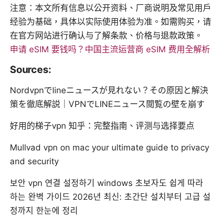
注意：本文所有信息以公开资料、厂商说明及常见用户
经验为基础，具体以实际使用体验为准。如需购买，请
在官方网站进行确认与了解条款、价格与退款政策。
申请 eSIM 要钱吗？中国主流运营商 eSIM 费用全解析
Sources:
Nordvpnでlineニュースが見れない？その原因と解決
策を徹底解説｜VPNでLINEニュース閲覧の壁を崩す
好用的梯子vpn 知乎：完整指南、评测与选择要点
Mullvad vpn on mac your ultimate guide to privacy
and security
보안 vpn 연결 설정하기 windows 초보자도 쉽게 따라
하는 완벽 가이드 2026년 최신: 초간단 설치부터 고급 설
정까지 한눈에 정리