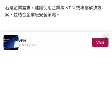
若是企業需求，建議使用企業級 VPN 或專屬解決方
案，並結合企業級安全策略。
×
如需更多深度分析、最新測速結果、或特定地區的伺服
VPN
Visit
器測試，我可以幫你整理成另一份專題文章，讓你在影
SPONSORED
片中直接切入實測與比較。
免费v2rayn节点：找到可
用节点并了解潜在风险
Sources:
三角洲行动 vpn 深度评测：性能、隐私、解锁限制、
如何选择、安装与使用指南
How to Change Someones Name in Discord
Server Step By Step Guide