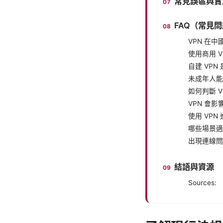
常見誤區與實
FAQ（常見
VPN 在
使用商用 
自建 VPN
未成年人能使
如何判斷 V
VPN 會
使用 VP
哪些場景適
出現連線問
結語與資源
Sources: