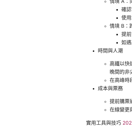
情境 A
確認
使用
情境 B
提前
如遇
時間與人潮
高鐵以快
晚間的非
在高峰時
成本與票務
提前購票
在線變更
實用工具與技巧
20