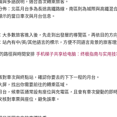
識與多語說明，適合首次轉乘旅客。
分佈：北區月台多為長途高鐵路線，南區則為城際與高鐵混
顯示的當日車次與月台信息。
：大多數旅客進入後，先走到出發層的導覽區，再依目的方
：站內有中/英/其他語言的標示，方便不同語言背景的旅客
的路徑與時間安排
手机梯子共享给电脑：终极指南与实用技
核對車次與終點站，確認你要去的下下一程的月台。
大屏，找出你需要前往的轉乘區域。
月台，候車區通常設有座位與充電區，且會有車次變動的即
次核對車票與座位，避免誤車。