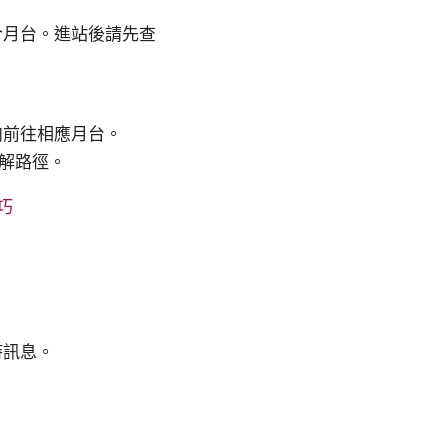
合月台。進站後請先查
向前往相應月台。
理解路徑。
巧
時訊息。