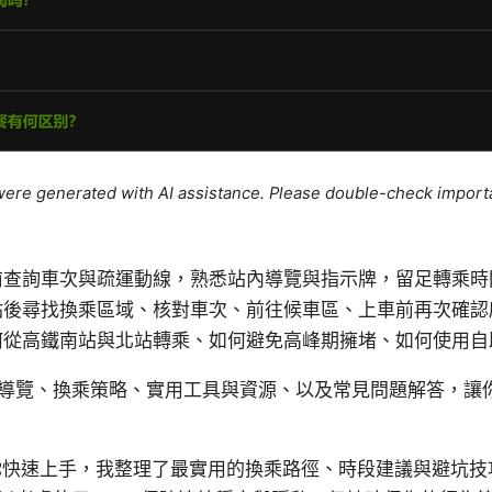
e were generated with AI assistance. Please double-check import
前查詢車次與疏運動線，熟悉站內導覽與指示牌，留足轉乘時
站後尋找換乘區域、核對車次、前往候車區、上車前再次確認
何從高鐵南站與北站轉乘、如何避免高峰期擁堵、如何使用自
導覽、換乘策略、實用工具與資源、以及常見問題解答，讓
你快速上手，我整理了最實用的換乘路徑、時段建議與避坑技