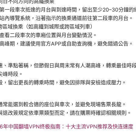
：同日不同方向的高鐵換乘
第一段車次抵達的月台與到達時間，留出至少20–30分鐘的
站內導覽系統，沿著指示的換乘通道前往第二段車的月台。
：跨區域換乘（如高鐵到城際或跨區域列車）
查看二段車次的車廂位置與月台變動情況。
高峰期，建議使用官方APP或自助查詢機，避免錯過公告。
速、準點著稱，但節假日與周末常有人潮高峰，轉乘最佳時
尖峰時段。
段，留出更長的轉乘時間，避免因排隊與安檢造成壓力。
通常能選到較合適的座位與車次，並避免現場售票長龍。
與退改簽規定依車票類型而定，請在購票時確認相關規則。
26年中国翻墙VPN终极指南：十大主流VPN推荐及快连速度