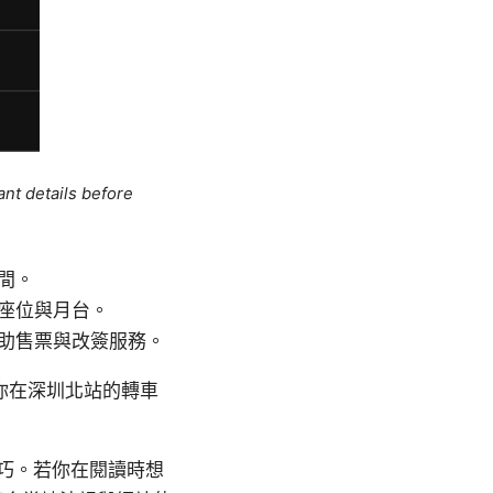
ant details before
間。
座位與月台。
助售票與改簽服務。
你在深圳北站的轉車
巧。若你在閱讀時想