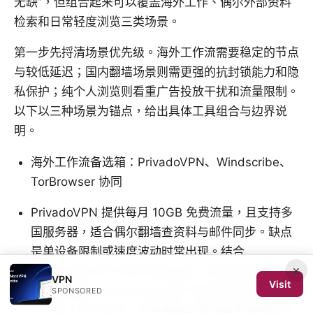
无缺”，但组合起来可以覆盖海外工作、偶尔外部资料
检索和日常轻度浏览三类场景。
第一步先捋清场景优先级。海外工作流需要稳定的节点
与较低延迟；国内翻墙场景则需更强的抗封锁能力和隐
私保护；纯个人浏览则看重广告投放干扰和流量限制。
以下以三种场景为锚点，给出具体工具组合与边界说
明。
海外工作流备选箱：PrivadoVPN、Windscribe、
TorBrowser 协同
PrivadoVPN 提供每月 10GB 免费流量，且支持多
国服务器，适合偶尔翻墙查资料与邮件同步。缺点
是单设备限制或速度波动时常出现。结合
×
Windscribe 的 10GB 月度额度，可以轮换使用以
VPN
Visit
提高可用性。Windscribe 的广告拦截与跨设备策略
SPONSORED
对海外工作流友好，但免费版本部分服务器速度受