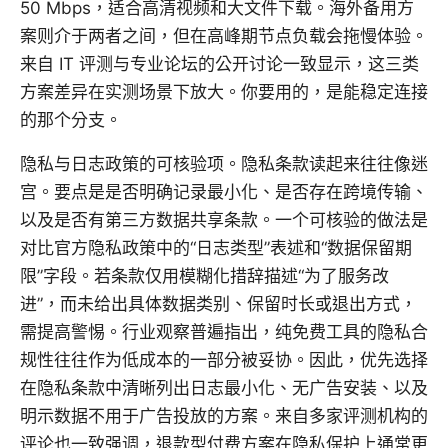
50 Mbps，适合高清视频和大文件下载。海外备用方
案则介于两者之间，但在高峰期节点负载会拖慢体验。
来自 IT 评测与专业论坛的公开讨论一致显示，这三类
方案差异在实测场景下放大。你要用的，是能稳定连接
的那个分支。
隐私与日志政策的可核验项。隐私条款读起来往往像迷
宫。要点是是否明确记录最小化、是否存在跨境传输、
以及是否有第三方数据共享条款。一个可核验的做法是
对比官方隐私政策中的“日志类型”表述和“数据保留期
限”字段。若条款仅用模糊化措辞描述“为了服务改
进”，而未给出具体数据类别、保留时长或退出方式，
需提高警惕。行业观察普遍指出，纯免费工具的隐私合
规性往往作为低成本的一部分被妥协。因此，优先选择
在隐私条款中清晰列出日志最小化、无广告安装、以及
明示数据不用于广告投放的方案。来自多家评测机构的
评论也一致强调，退款型付费方案在隐私保护上通常更