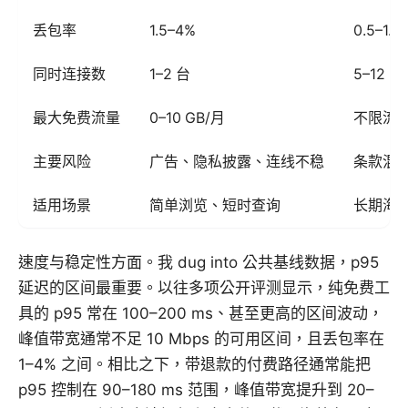
丢包率
1.5–4%
0.5–1.5
同时连接数
1–2 台
5–12
最大免费流量
0–10 GB/月
不限流
主要风险
广告、隐私披露、连线不稳
条款混
适用场景
简单浏览、短时查询
长期海
速度与稳定性方面。我 dug into 公共基线数据，p95
延迟的区间最重要。以往多项公开评测显示，纯免费工
具的 p95 常在 100–200 ms、甚至更高的区间波动，
峰值带宽通常不足 10 Mbps 的可用区间，且丢包率在
1–4% 之间。相比之下，带退款的付费路径通常能把
p95 控制在 90–180 ms 范围，峰值带宽提升到 20–