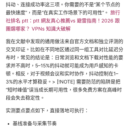
抖动、连接成功率这三项。你需要的不是“某个节点的
最快速度”，而是“在真实工作场景下的可用性”。
旅行
社排名 ptt：ptt 網友真心推薦vs 避雷指南！2026 跟
團選哪家？ VPNs 知識大破解
我在文献中发现的通用做法来自官方文档和独立评测的
交叉印证。比如在不同地区通过同一组工具对比延迟分
布时，常见的结论是：日常浏览和文档下载对性能的要
求并不高时，5–15%的抖动就可能成为用户感知的卡
顿。相反，对于视频会议和实时协作，抖动控制在1–
3%的水平才算稳妥。> [!NOTE] 需要防范的陷阱是把
“短时峰值”误当成长期可用性，很多免费方案在高峰时
段会失去稳定性。
实测要点要点如下，直接落地可执行：
基线准备与采集节奏