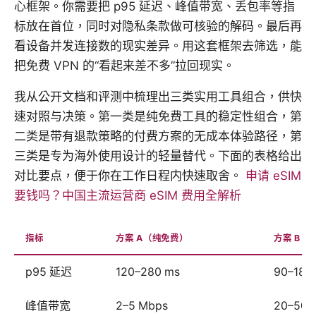
心框架。你需要把 p95 延迟、峰值带宽、丢包率等指
标放在首位，同时对隐私条款做可核验的解码。最后再
看设备并发连接数的现实差异。用这套框架去筛选，能
把免费 VPN 的“看起来差不多”拉回现实。
我从公开文档和评测中梳理出三类实用工具组合，供快
速对照与决策。第一类是纯免费工具的稳定性组合，第
二类是带有退款策略的付费方案的无成本体验路径，第
三类是专为海外使用设计的轻量替代。下面的表格给出
对比要点，便于你在工作日程内快速取舍。
申请 eSIM
要钱吗？中国主流运营商 eSIM 费用全解析
指标
方案 A（纯免费）
方案 B（
p95 延迟
120–280 ms
90–180
峰值带宽
2–5 Mbps
20–50 