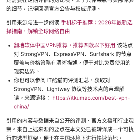
的细节，记得回溯官方公告与权威评测。
引用来源与进一步阅读
手机梯子推荐：2026年最新选
择指南，解锁全球网络自由
翻墙软体中国VPN推荐，推荐四款以下好用
该站点
对 StrongVPN、ExpressVPN、Surfshark 的节点
覆盖与价格策略有清晰描述，便于对比免费使用的
现实边界。
你也可以参阅 IT酷猫的评测汇总，获取对
StrongVPN、Lightway 协议等技术点的直观解
读。来源链接：
https://itkumao.com/best-vpn-
china/
引用的内容与数据来自公开的评测、官方文档和行业观
察。来自上述来源的要点在本文处已被转译成一个可执
行的选型框架，便于在中国环境下进行快速落地。