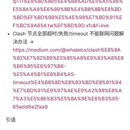
q=11%E9%80%895%E4%B8%AD%E5%A5%96%
E5%8A%A9%E6%89%8B%E4%B8%8B%E8%BD
%BD%EF%BD%9B%E5%AE%98%E7%BD%91%E
F%BC%9A654.tw%EF%BD%9D.xfc&f=live
Clash 节点全部超时/失败/timeout 不能联网问题解
决办法 →
https://medium.com/@whalelcx/clash%E8%8A
%82%E7%82%B9%E5%85%A8%E9%83%A8%E8
%B6%85%E6%97%B6-
%E5%A4%B1%E8%B4%A5-
timeout%E4%B8%8D%E8%83%BD%E8%81%94
%E7%BD%91%E9%97%AE%E9%A2%98%E8%A
7%A3%E5%86%B3%E5%8A%9E%E6%B3%95-
65add6e2faa9
引语