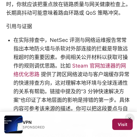
时，你就应该把重点放在链路质量与网关健康检查上。
长期高抖动可能意味着路由环路或 QoS 策略冲突。
引用与证据
在实际排查中，NetSec 评测与网络运维报告常常
指出本地防火墙与杀软对外部连接的拦截是导致远
程超时的重要因素。参阅相关公开材料以获取可操
作的规则调优思路。比如
Steam 官网加速器的网
络优化思路
提供了跨区网络波动与客户端缓存异常
的快速排查方向，这对理解本地环境与全球连通性
的关系有帮助。链接中提及的“3 分钟快速解决方
案”也印证了本地层面的影响是排错的第一步。具体
内容可参考该来源的描述。你可以把这段要点与自
己的网络监控对照，找出是否存在类似的瓶颈。
×
VPN
Visit
另一个值得关注的点是代理配置的有效性与中间件
SPONSORED
干扰。相关的社区排错文章指出，代理链路中的配