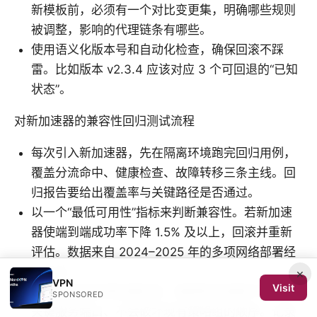
新模板前，必须有一个对比变更集，明确哪些规则
被调整，影响的代理链条有哪些。
使用语义化版本号和自动化检查，确保回滚不踩
雷。比如版本 v2.3.4 应该对应 3 个可回退的“已知
状态”。
对新加速器的兼容性回归测试流程
每次引入新加速器，先在隔离环境跑完回归用例，
覆盖分流命中、健康检查、故障转移三条主线。回
归报告要给出覆盖率与关键路径是否通过。
以一个“最低可用性”指标来判断兼容性。若新加速
器使端到端成功率下降 1.5% 及以上，回滚并重新
评估。数据来自 2024–2025 年的多项网络部署经
验汇总。
×
VPN
Visit
同步对外部资源的兼容性，确保新加速器不会断开
SPONSORED
关键服务端口、不会破坏现有策略组的顺序。记录