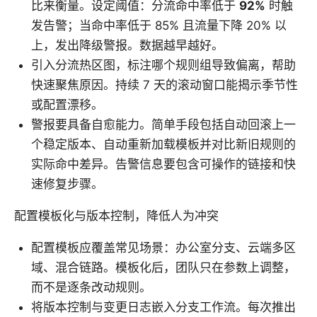
比来衡量。设定阈值：分流命中率低于
92%
时触
发告警；当命中率低于 85% 且流量下降 20% 以
上，发出降级警报。数据越早越好。
引入分流热区图，标注哪个规则组导致偏离，帮助
快速聚焦原因。持续 7 天的滚动窗口能揭示季节性
或配置漂移。
警报要具备自愈能力。简单手段包括自动回滚上一
个稳定版本、自动重新加载模板并对比新旧规则的
实际命中差异。告警信息要包含可操作的链接和快
速修复步骤。
配置模板化与版本控制，降低人为冲突
配置模板应覆盖常见场景：办公室分支、云端多区
域、混合链路。模板化后，团队只在参数上调整，
而不是逐条改动规则。
将版本控制与变更日志嵌入分支工作流。每次推出