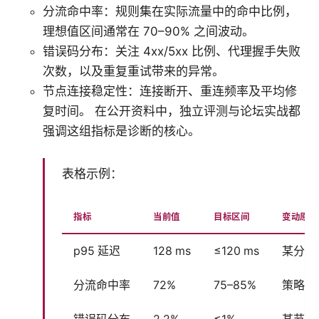
分流命中率：规则集在实际流量中的命中比例，
理想值区间通常在 70–90% 之间波动。
错误码分布：关注 4xx/5xx 比例、代理握手失败
次数，以及重复重试带来的异常。
节点连接稳定性：连接断开、重连频率及平均修
复时间。 在公开资料中，独立评测与论坛实战都
强调这组指标是诊断的核心。
表格示例：
指标
当前值
目标区间
变动原因
p95 延迟
128 ms
≤120 ms
某分流
分流命中率
72%
75–85%
策略组