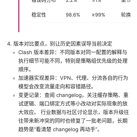
错误码分布
2.2%
≤1%
某节点
稳定性
98.6%
≥99%
轮换策
版本对比要点，别让历史因素误导当前决定
Clash 版本差异：不同版本对同一配置的解释与
执行细节可能不同，特别是策略组优先级的处理
顺序。
加速器实现差异：VPN、代理、分流各自的行为
模型会改变流量走向和容错路径。
变更记录：查阅 changelog，关注缓存策略、重
试逻辑、端口绑定方式等小改动对实际现象的放
大效应。 行业数据与社区讨论显示，版本升级往
往带来新冲突的同时也修复了一批老问题，长期
趋势是“看清楚 changelog 再动手”。