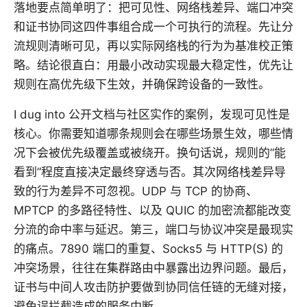
落地要点简单明了：把可见性、网络栈差异、端口冲突
和证书协同这四件事组合成一个可执行的流程。先让分
流规则清晰可见，再以实际网络栈的行为为基准校正策
略。结论很直白：用最小改动实现最大稳定性，优先让
规则在高优先级下生效，并确保跨设备的一致性。
I dug into 公开文档与社区实作的案例，发现可见性是
核心。你需要知道哪条规则会在哪些场景生效，哪些情
况下会被优先级覆盖或被绕开。换句话说，规则的“能
看到”程度直接决定最终穿透与否。其次网络栈差异导
致的行为差异不可忽视。UDP 与 TCP 的协商、
MPTCP 的多路径特性、以及 QUIC 的加密流都能改变
分流的命中率与延迟。第三，端口与协议冲突是最现实
的痛点。7890 端口的重复、Socks5 与 HTTP(S) 的
冲突场景，往往在集群路由中暴露出边界问题。最后，
证书与中间人攻击防护要做到协同信任链的无缝对接，
避免误拦截造成的服务中断。