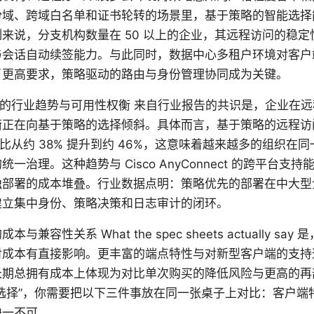
份域、跨域白名单和证书轮转的场景里，基于策略的智能选择
来说，分支机构数量在 50 以上的企业，其远程访问的稳
与会话自动续签能力。与此同时，数据中心多租户环境对客户
了更高要求，策略驱动的路由与身份管理协同成为关键。
26 年的行业趋势与可用性权衡 来自行业报告的共识是，企业在
正在向基于策略的选择倾斜。具体而言，基于策略的远程访问选
的占比从约 38% 提升到约 46%，这意味着越来越多的组织在
一治理。这种趋势与 Cisco AnyConnect 的跨平台支
独部署的成本堆叠。行业数据点明：策略优先的部署在中大型
建立集中身份、策略决策和日志审计的闭环。
与兼容性关系 What the spec sheets actually sa
对成本有直接影响。更丰富的端点特性与对新型客户端的支持
长期总拥有成本上体现为对比单次购买的降低风险与更高的再
选择”，你需要把以下三件事放在同一张桌子上对比：客户端
缺一不可。