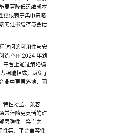
能显著降低运维成本
定性更依赖于集中策略
端的证书缓存与会话
远程访问的可用性与安
择在 2024 年到
同一平台上通过策略编
持能力相辅相成，避免了
企业中更易落地，因
y 是，特性覆盖、兼容
通常伴随更灵活的许
部署弹性。换言之，
特性集、平台兼容性