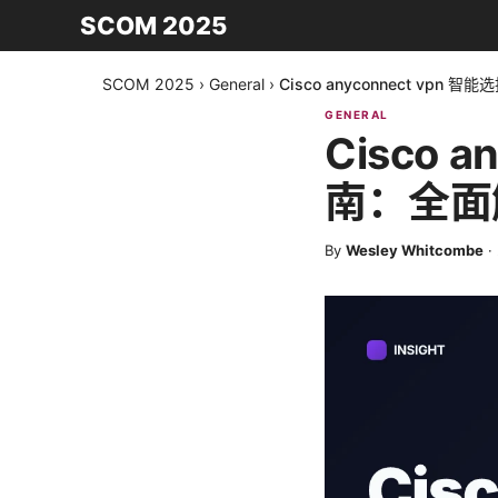
SCOM 2025
SCOM 2025
›
General
›
Cisco anyconnect v
GENERAL
Cisco 
南：全面
By
Wesley Whitcombe
·