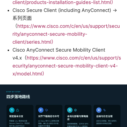
client/products-installation-guides-list.html）
Cisco Secure Client (including AnyConnect) →
系列页面
（
https://www.cisco.com/c/en/us/support/secu
rity/anyconnect-secure-mobility-
client/series.html）
Cisco AnyConnect Secure Mobility Client
v4.x（
https://www.cisco.com/c/en/us/support/s
ecurity/anyconnect-secure-mobility-client-v4-
x/model.html）