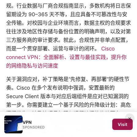
规。行业数据与厂商合规指南显示，多数机构将日志保
留期设为 90–365 天不等，且应具备不可篡改性与安
全传输。对校园与企业环境而言，数据主权的合规要求
往往涉及地区性存储与备份位置的明确声明，以及对第
三方服务商的审计要求。就此，合规性并非单点配置，
而是一个贯穿部署、运营与审计的闭环。
Cisco
connect VPN：全面解析、设置与最佳实践，提升你
的网络隐私与访问速度
关于漏洞应对，补丁策略是“先修复、再部署”的硬性节
奏。Cisco 在多个发布说明中强调，安置最新的
Secure Client 版本与对应后端组件是应对已知漏洞的
第一步。你需要建立一个基于风险的升降级计划：高危
漏洞优先、涉及管理员权限与远程访问的修补要在 24
×
–72 小时内完成；中等风险按月度窗口评估；低风险则
VPN
Visit
SPONSORED
纳入常规维护周期。换言之，补丁策略不是一次性动