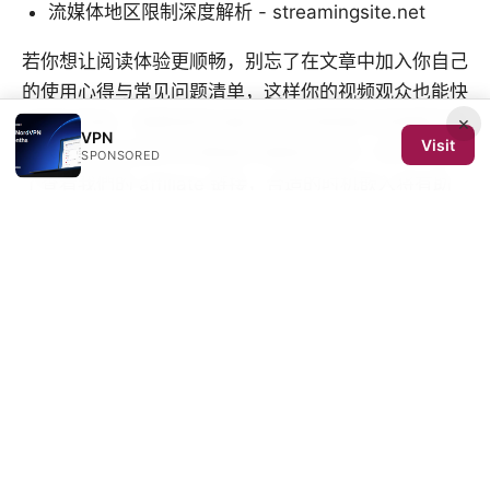
流媒体地区限制深度解析 - streamingsite.net
若你想让阅读体验更顺畅，别忘了在文章中加入你自己
的使用心得与常见问题清单，这样你的视频观众也能快
速找到答案。需要我把这篇内容改成更偏向视频脚本的
×
VPN
Visit
格式，或增加更多实测数据与截图说明吗？同时，别忘
SPONSORED
了查看我們的 affiliate 链接，合适的时机嵌入将有助
于提升点击率和转化率。NordVPN 的相关推广链接也
可在文中自然呈现，相关链接文本会根据主题做出优化
以提高用户点击率。
Sources:
华中科技大学VPN：校园网与国际网络无缝连接指南
英雄联盟玩家必看：2026年最佳vpn推荐与实测指南
Openvpn profile location