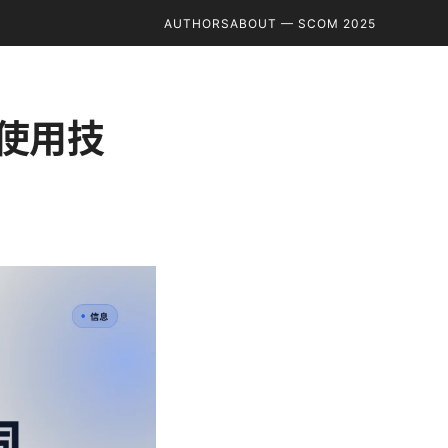
AUTHORS
ABOUT — SCOM 2025
使用技