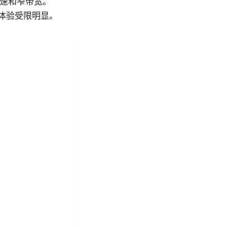
限速和窄带宽。
域体验受限明显。