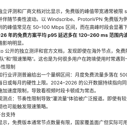
立评测和厂商文档对比显示，免费版的峰值带宽通常被限 shrin
伴随节奏性波动。以 Windscribe、ProtonVPN 免费
的峰值常见在 50–100 Mbps 区间，而在高峰时段会显
026 年的免费方案平均 p95 延迟多在 120–260 ms 范围内
输影响明显。
 into 公开的独立测评和官方文档，发现即使在海外节点，免
排队”和“限速策略”。这也是为何很多用户在跨境使用时常遇到
奏性限制
行业评测普遍给出一个量纲区间：月度免费流量多落在 500M
每日或每月的硬性上限。2024–2026 的公开数据持续指向
施加速度限制，导致看视频时段卡顿成为常态。
观测点：节奏性限制导致“灌流量”体验被广泛报道。即使有
期也可能触发限速策略。
平台支持
显示，免费版本通常节点数量有限，国家覆盖面广但实际可