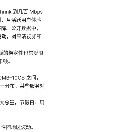
k 到几百 Mbps
版为例，月活跃用户体验
著下降。公开数据中，
波动
，对高清视频和
费版的稳定性也常受限
卡顿。
B–10GB 之间，
同一分布。某些服务对
较大总量，节假日、周
用性随地区波动。