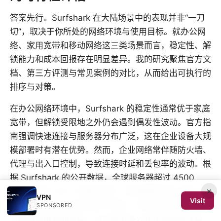
答案先行。Surfshark 在大陆场景中的表现并非“一刀
切”，取决于你所处的网络环境与使用目标。就办公网
络、家用宽带和移动网络这三类场景而言，稳定性、解
锁能力和成本回报存在明显差异。我的研究聚焦官方文
档、第三方评测与常见案例的对比，从而给出可执行的
排序与对策。
在办公网络环境中，Surfshark 的稳定性通常优于家庭
宽带，但解锁受限地之外仍会遇到偶发性波动。官方指
南强调快速连接与服务器分布广泛，这在企业设备大规
模部署时有潜在优势。然而，企业网络常伴随防火墙、
代理与出入口控制，导致连接时延和丢包率的波动。根
据 Surfshark 的公开数据，全球服务器超过 4500
×
台，分布在 100 个国家/地区，这种覆盖度在大陆工作
VPN
Visit
场景下为合规与隐私保留了弹性，但实际表现仍会因企
SPONSORED
业网络的策略而波动。行业报道与公开评测也多次指