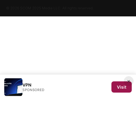
© 2026 SCOM 2025 Media LLC. All rights reserved.
×
VPN
Visit
SPONSORED
SCOM 2025 Media LLC
1500 SW 1st Avenue, Suite 720
Portland, OR, 97201
US
editorial@scom2025.org