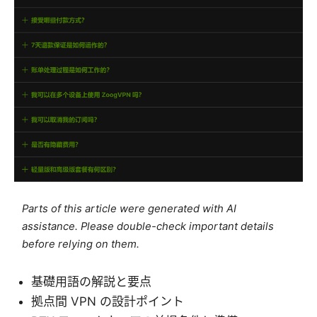
Parts of this article were generated with AI
assistance. Please double-check important details
before relying on them.
基礎用語の解説と要点
拠点間 VPN の設計ポイント