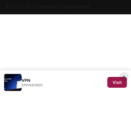
© 2026 SCOM 2025 Media LLC. All rights reserved.
×
VPN
Visit
SPONSORED
SCOM 2025 Media LLC
1500 SW 1st Avenue, Suite 720
Portland, OR, 97201
US
editorial@scom2025.org