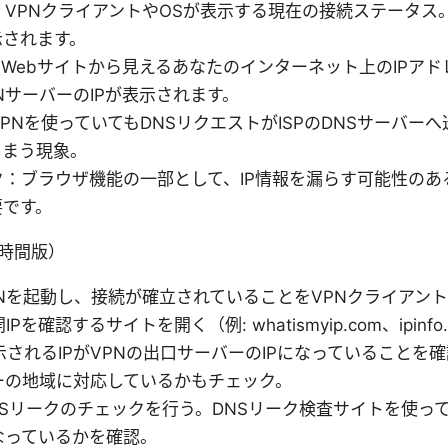
：VPNクライアントやOSが表示する現在の接続ステータス。
示されます。
のWebサイトから見えるあなたのインターネット上のIPアド
NサーバーのIPが表示されます。
VPNを使っていてもDNSリクエストがISPのDNSサーバー
しまう現象。
ーク：ブラウザ機能の一部として、IP情報を漏らす可能性のあ
要です。
時間版）
VPNを起動し、接続が確立されていることをVPNクライアン
IPを確認するサイトを開く（例: whatismyip.com、ipinfo
表示されるIPがVPNの出口サーバーのIPになっていることを
ーの地域に対応しているかもチェック。
DNSリークのチェックを行う。DNSリーク検査サイトを使っ
なっているかを確認。