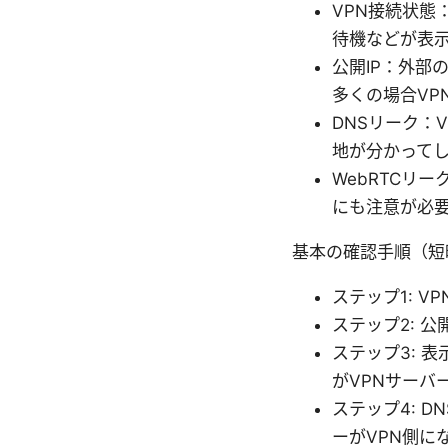
VPN接続状態
待機などが表
公開IP：外部
多くの場合VP
DNSリーク：
地が分かって
WebRTCリ
にも注意が必
基本の確認手順（短
ステップ1: 
ステップ2: 公開
ステップ3: 
がVPNサーバ
ステップ4: 
ーがVPN側に