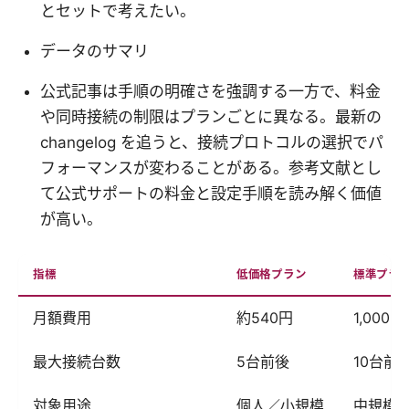
とセットで考えたい。
データのサマリ
公式記事は手順の明確さを強調する一方で、料金
や同時接続の制限はプランごとに異なる。最新の
changelog を追うと、接続プロトコルの選択でパ
フォーマンスが変わることがある。参考文献とし
て公式サポートの料金と設定手順を読み解く価値
が高い。
指標
低価格プラン
標準プラ
月額費用
約540円
1,000
最大接続台数
5台前後
10台前
対象用途
個人／小規模
中規模