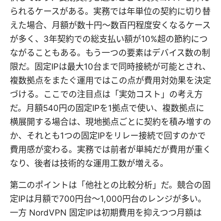
られるケースがある。実務では年単位の契約に切り替
えた場合、月額が数十円〜数百円程度安くなるケース
が多く、3年契約での総支払い額が10%超の節約につ
ながることもある。もう一つの要素はデバイス数の制
限だ。固定IPは最大10台まで同時接続が可能とされ、
複数拠点をまたぐ運用ではこの点が費用対効果を決定
づける。ここでの注目点は「実効コスト」の考え方
だ。月額540円の固定IPを1拠点で使い、複数拠点に
横展開する場合は、現地拠点ごとに契約を積み増すの
か、それとも1つの固定IPをリレー接続で回すのかで
費用感が変わる。実務では前者が単純だが費用が重く
なり、後者は技術的な運用工数が増える。
第二のポイントは「他社との比較分析」だ。競合の固
定IPは月額で700円台〜1,000円台のレンジが多い。
一方 NordVPN 固定IPは初期費用を抑えつつ月額は