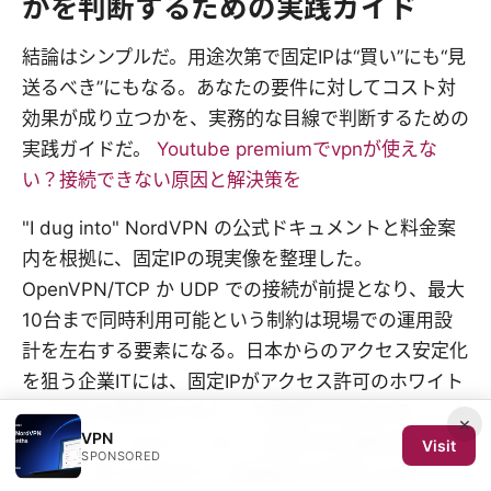
かを判断するための実践ガイド
結論はシンプルだ。用途次第で固定IPは“買い”にも“見
送るべき”にもなる。あなたの要件に対してコスト対
効果が成り立つかを、実務的な目線で判断するための
実践ガイドだ。
Youtube premiumでvpnが使えな
い？接続できない原因と解決策を
"I dug into" NordVPN の公式ドキュメントと料金案
内を根拠に、固定IPの現実像を整理した。
OpenVPN/TCP か UDP での接続が前提となり、最大
10台まで同時利用可能という制約は現場での運用設
計を左右する要素になる。日本からのアクセス安定化
を狙う企業ITには、固定IPがアクセス許可のホワイト
リスト化を簡素化するという実務的利点がある。一方
×
VPN
で月額コストは小さくない。固定IPの月額料金は
Visit
SPONSORED
540円／月 から始まり、長期契約で割安になるケー