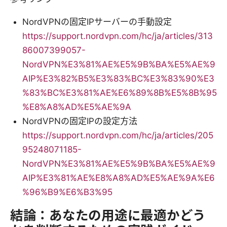
NordVPNの固定IPサーバーの手動設定
https://support.nordvpn.com/hc/ja/articles/313
86007399057-
NordVPN%E3%81%AE%E5%9B%BA%E5%AE%9
AIP%E3%82%B5%E3%83%BC%E3%83%90%E3
%83%BC%E3%81%AE%E6%89%8B%E5%8B%95
%E8%A8%AD%E5%AE%9A
NordVPNの固定IPの設定方法
https://support.nordvpn.com/hc/ja/articles/205
95248071185-
NordVPN%E3%81%AE%E5%9B%BA%E5%AE%9
AIP%E3%81%AE%E8%A8%AD%E5%AE%9A%E6
%96%B9%E6%B3%95
結論：あなたの用途に最適かどう