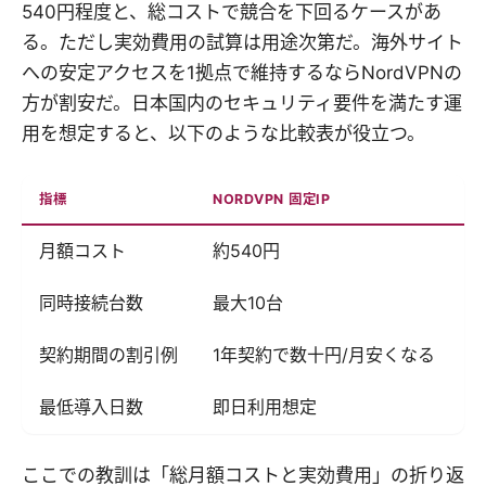
540円程度と、総コストで競合を下回るケースがあ
る。ただし実効費用の試算は用途次第だ。海外サイト
への安定アクセスを1拠点で維持するならNordVPNの
方が割安だ。日本国内のセキュリティ要件を満たす運
用を想定すると、以下のような比較表が役立つ。
指標
NORDVPN 固定IP
競
月額コスト
約540円
約
同時接続台数
最大10台
5
契約期間の割引例
1年契約で数十円/月安くなる
な
最低導入日数
即日利用想定
2
ここでの教訓は「総月額コストと実効費用」の折り返