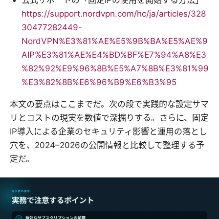
https://support.nordvpn.com/hc/ja/articles/328
30477282449-
NordVPN%E3%81%AE%E5%9B%BA%E5%AE%9
AIP%E3%81%AE%E4%BD%BF%E7%94%A8%E3
%82%92%E9%96%8B%E5%A7%8B%E3%81%99
%E3%82%8B%E6%96%B9%E6%B3%95
本文の要点はここまでだ。次の段で実践的な設定サマ
リとコストの現実を数値で深掘りする。さらに、固定
IP導入による企業のセキュリティ影響と運用の落とし
穴を、2024–2026の公開情報と比較して整理する予
定だ。