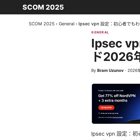
SCOM 2025
SCOM 2025
›
General
›
Ipsec vpn 設定：初心者で
GENERAL
Ipsec
ド202
By
Bram Uzunov
·
2026
Ipsec vpn 