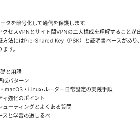
はデータを暗号化して通信を保護します。
アクセスVPNとサイト間VPNの二大構成を理解することが
方法にはPre-Shared Key（PSK）と証明書ベースが
ります。
の基礎と用語
構成パターン
ws・macOS・Linux・ルーター日常設定の実践手順
ティ強化のポイント
シューティングとよくある質問
ースと学習の道しるべ