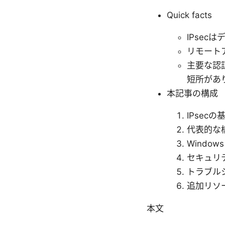
Quick facts
IPsec
リモート
主要な認証
短所があ
本記事の構成
IPsec
代表的な
Windo
セキュリ
トラブル
追加リソ
本文