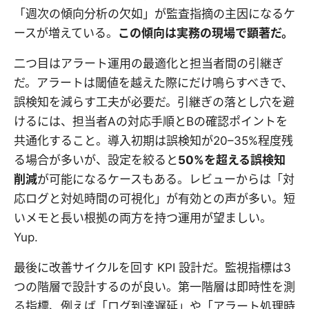
「週次の傾向分析の欠如」が監査指摘の主因になるケ
ースが増えている。
この傾向は実務の現場で顕著だ。
二つ目はアラート運用の最適化と担当者間の引継ぎ
だ。アラートは閾値を越えた際にだけ鳴らすべきで、
誤検知を減らす工夫が必要だ。引継ぎの落とし穴を避
けるには、担当者Aの対応手順とBの確認ポイントを
共通化すること。導入初期は誤検知が20–35%程度残
る場合が多いが、設定を絞ると
50%を超える誤検知
削減
が可能になるケースもある。レビューからは「対
応ログと対処時間の可視化」が有効との声が多い。短
いメモと長い根拠の両方を持つ運用が望ましい。
Yup.
最後に改善サイクルを回す KPI 設計だ。監視指標は3
つの階層で設計するのが良い。第一階層は即時性を測
る指標、例えば「ログ到達遅延」や「アラート処理時