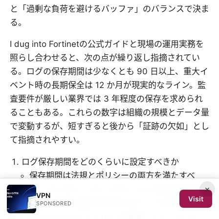
と「過剰な負荷を避けるバッファ」のバランスで決ま
る。
I dug into Fortinetの公式ガイドと現場の運用実務を
照らし合わせると、次の点が繰り返し指摘されてい
る。ログの保存期間は少なくとも 90 日以上、重大イ
ベント時の長期保全は 12 か月が現実的なライン。監
査要件が厳しい業界では 3 年程度の保存を求められ
ることもある。これらの数字は組織の規模とデータ量
で変動するが、短すぎると後から「証跡の欠如」とし
て指摘されやすい。
ログ保存期間をどのくらいに設定すべきか
保存期間は法規とポリシーの両方を満たすべ
×
き。PCI DSS や ISO 27001 などの枠組みは年次
VPN
Visit
監査や証跡の確保を要求するケースが多い。
SPONSORED
Fortigate のデフォルトは機種とファームウェア