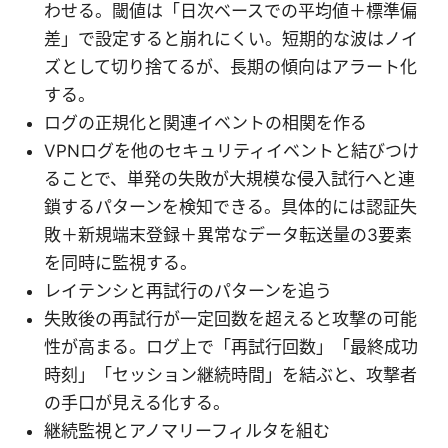
わせる。閾値は「日次ベースでの平均値＋標準偏
差」で設定すると崩れにくい。短期的な波はノイ
ズとして切り捨てるが、長期の傾向はアラート化
する。
ログの正規化と関連イベントの相関を作る
VPNログを他のセキュリティイベントと結びつけ
ることで、単発の失敗が大規模な侵入試行へと連
鎖するパターンを検知できる。具体的には認証失
敗＋新規端末登録＋異常なデータ転送量の3要素
を同時に監視する。
レイテンシと再試行のパターンを追う
失敗後の再試行が一定回数を超えると攻撃の可能
性が高まる。ログ上で「再試行回数」「最終成功
時刻」「セッション継続時間」を結ぶと、攻撃者
の手口が見える化する。
継続監視とアノマリーフィルタを組む