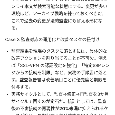
ンライ本文が検索可能な状態にする。変更が多い
環境ほど、アーカイブ戦略を練っておくべきだ。
これで過去の変更が法的監査にも耐える形にな
る。
Case 3 監査対応の運用化と改善タスクの紐付け
監査結果を現場のタスクに落とすには、具体的な
改善アクションを割り当てることが不可欠。例え
ば「SSL-VPN の認証設定を強化」「特定のIPレン
ジからの接続を制限」など、実務の手順書に落と
す。監査報告書は改善項目ごとに優先度と期限を
付与する。
実務サイクルとして、監査→修正→再監査を3か月
サイクルで回すのが定石だ。統計としては、監査
後の不審接続の再現性が
20%未満
に抑えられるケ