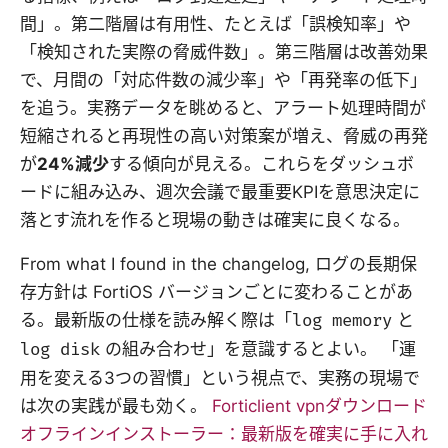
間」。第二階層は有用性、たとえば「誤検知率」や
「検知された実際の脅威件数」。第三階層は改善効果
で、月間の「対応件数の減少率」や「再発率の低下」
を追う。実務データを眺めると、アラート処理時間が
短縮されると再現性の高い対策案が増え、脅威の再発
が
24%減少
する傾向が見える。これらをダッシュボ
ードに組み込み、週次会議で最重要KPIを意思決定に
落とす流れを作ると現場の動きは確実に良くなる。
From what I found in the changelog, ログの長期保
存方針は FortiOS バージョンごとに変わることがあ
る。最新版の仕様を読み解く際は「
log memory
と
log disk
の組み合わせ」を意識するとよい。 「運
用を変える3つの習慣」という視点で、実務の現場で
は次の実践が最も効く。
Forticlient vpnダウンロード
オフラインインストーラー：最新版を確実に手に入れ