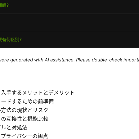
e were generated with AI assistance. Please double-check import
を入手するメリットとデメリット
ロードするための前準備
手方法の現状とリスク
との互換性と機能比較
ブルと対処法
とプライバシーの観点