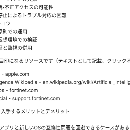
洩・不正アクセスの可能性
停止によるトラブル対応の困難
のコツ
原則での運用
仮想環境での検証
証と監視の併用
目印になるリソースです（テキストとして記載、クリック
 - apple.com
lligence Wikipedia - en.wikipedia.org/wiki/Artificial_intell
s - fortinet.com
icial - support.fortinet.com
を入手するメリットとデメリット
アプリと新しいOSの互換性問題を回避できるケースがある