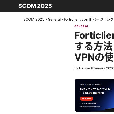
SCOM 2025
SCOM 2025
›
General
›
Forticlient vpn 旧
GENERAL
Forti
する方法
VPNの
By
Halvor Uzunov
·
202