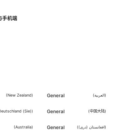
、
器与手机端
General
(
New Zealand
)
(
العربية
)
General
Deutschland (Sie)
)
(
中国大陆
)
General
(
Australia
)
(
افغانستان (دری)
)