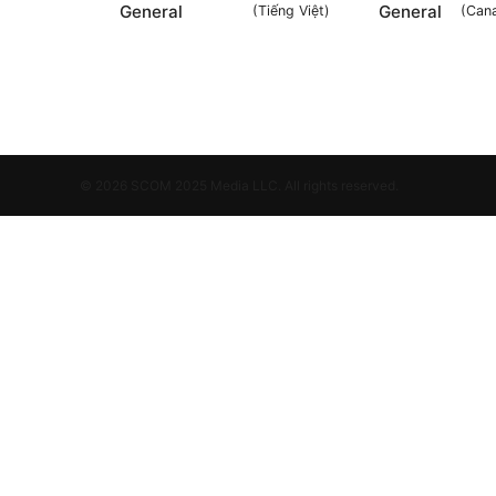
General
General
(
Tiếng Việt
)
(
Cana
© 2026 SCOM 2025 Media LLC. All rights reserved.
SCOM 2025 Media LLC
1500 SW 1st Avenue, Suite 720
Portland, OR, 97201
US