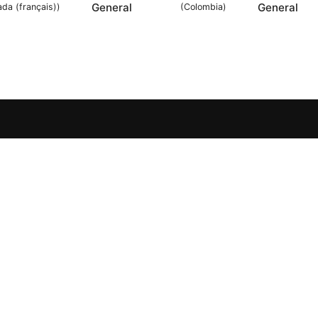
General
General
da (français)
)
(
Colombia
)
editorial@scom2025.org
About
Priva
+1-503-555-0142